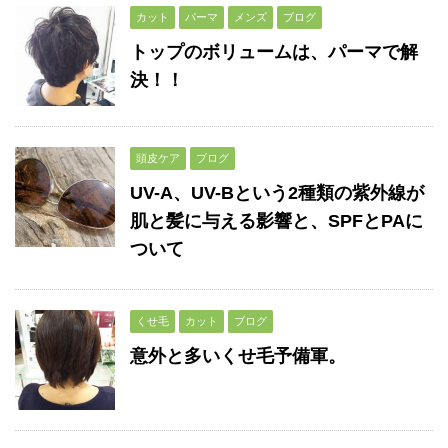
カット
パーマ
メンズ
ブログ
トップのボリュームは、パーマで解
決！！
頭皮ケア
ブログ
UV-A、UV-Bという2種類の紫外線が
肌と髪に与える影響と、SPFとPAに
ついて
くせ毛
カット
ブログ
意外と多いくせ毛予備軍。