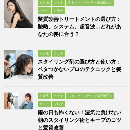
くせ毛
カット
ストレートパーマ（縮毛矯正）
パーマ
カラー
髪質改善トリートメントの選び方：
酸熱、システム、超音波…どれがあ
なたの髪に合う？
くせ毛
カット
スタイリング剤の選び方と使い方：
ベタつかないプロのテクニックと髪
質改善
くせ毛
カット
ストレートパーマ（縮毛矯正）
カラー
ブログ
雨の日も怖くない！湿気に負けない
朝のスタイリング術とキープのコツ
と髪質改善