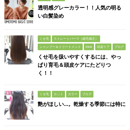
透明感グレーカラー！！人気の明る
い白髪染め
くせ毛
ストレートパーマ（縮毛矯正）
シャンプー＆トリートメント
think
頭皮ケア
ブログ
くせ毛を扱いやすくするには、やっ
ぱり育毛＆頭皮ケアにたどりつ
く！！
くせ毛
カット
カラー
ブログ
艶がほしい...。乾燥する季節には特に