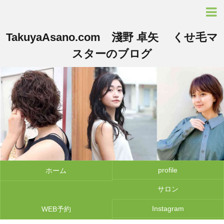
TakuyaAsano.com 淺野 卓矢 くせ毛マ
スターのブログ
profile
ホーム
サロン
Instagram
WEB予約