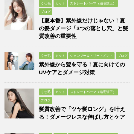
くせ毛
カット
ストレートパーマ（縮毛矯正）
ブログ
【夏本番】紫外線だけじゃない！夏
の髪ダメージ「3つの落とし穴」と髪
質改善の重要性
くせ毛
カット
シャンプー＆トリートメント
ブログ
紫外線から髪を守る！夏に向けての
UVケアとダメージ対策
くせ毛
カット
ストレートパーマ（縮毛矯正）
ブログ
髪質改善で「ツヤ髪ロング」を叶え
る！ダメージレスな伸ばし方とケア