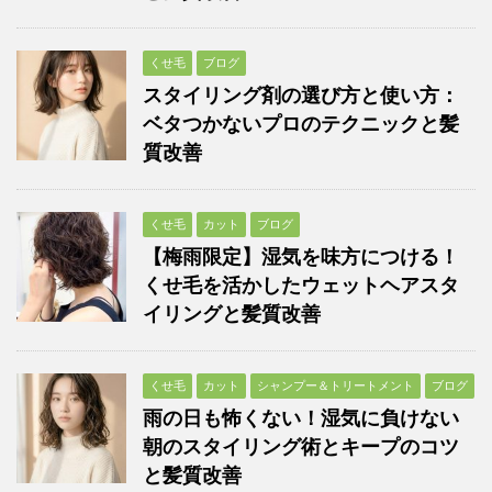
くせ毛
ブログ
スタイリング剤の選び方と使い方：
ベタつかないプロのテクニックと髪
質改善
くせ毛
カット
ブログ
【梅雨限定】湿気を味方につける！
くせ毛を活かしたウェットヘアスタ
イリングと髪質改善
くせ毛
カット
シャンプー＆トリートメント
ブログ
雨の日も怖くない！湿気に負けない
朝のスタイリング術とキープのコツ
と髪質改善