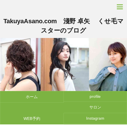
TakuyaAsano.com 淺野 卓矢 くせ毛マ
スターのブログ
profile
ホーム
サロン
Instagram
WEB予約