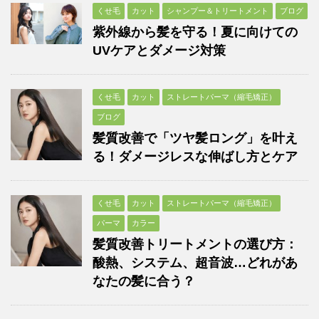
くせ毛
カット
シャンプー＆トリートメント
ブログ
紫外線から髪を守る！夏に向けての
UVケアとダメージ対策
くせ毛
カット
ストレートパーマ（縮毛矯正）
ブログ
髪質改善で「ツヤ髪ロング」を叶え
る！ダメージレスな伸ばし方とケア
くせ毛
カット
ストレートパーマ（縮毛矯正）
パーマ
カラー
髪質改善トリートメントの選び方：
酸熱、システム、超音波…どれがあ
なたの髪に合う？