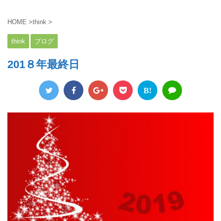
HOME
>
think
>
think
ブログ
201８年最終日
B!