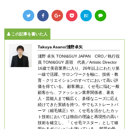
B!
この記事を書いた人
Takuya Asano/淺野卓矢
淺野 卓矢 TONI&GUY JAPAN CRO／執行役
員 TONI&GUY 原宿 代表／Artistic Director
16歳で美容業界に入り、26年以上にわたり第
一線で活躍。サロンワークを軸に、技術・教
育・クリエイションのすべてにおいて高い評
価を得ている。 顧客層は、くせ毛に悩む一般
顧客から、ファッション業界関係者、著名
人・芸能人まで幅広く、多様なニーズに応え
続けてきた実績を持つ。中でもストレートパ
ーマ（縮毛矯正）や、くせ毛を活かしたカッ
ト技術においては独自の理論と再現性の高い
技術を確立し、「くせ毛マスター」として確
固たるポジションを築いている。 髪質や骨