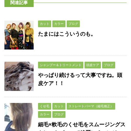
関連記事
カット
カラー
ブログ
たまにはこういうのも。
シャンプー＆トリートメント
頭皮ケア
ブログ
やっぱり続けるって大事ですね。頭
皮ケア！！
くせ毛
カット
ストレートパーマ（縮毛矯正）
カラー
ブログ
細毛×軟毛のくせ毛をスムージングス