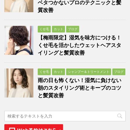
ベタつかないプロのテクニックと髪
質改善
くせ毛
カット
ブログ
【梅雨限定】湿気を味方につける！
くせ毛を活かしたウェットヘアスタ
イリングと髪質改善
くせ毛
カット
シャンプー＆トリートメント
ブログ
雨の日も怖くない！湿気に負けない
朝のスタイリング術とキープのコツ
と髪質改善