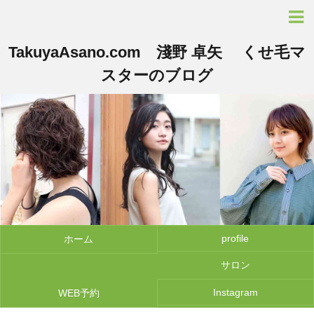
TakuyaAsano.com 淺野 卓矢 くせ毛マ
スターのブログ
profile
ホーム
サロン
Instagram
WEB予約