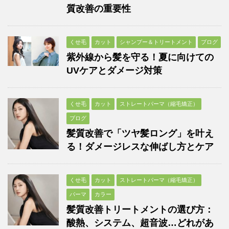
質改善の重要性
くせ毛
カット
シャンプー＆トリートメント
ブログ
紫外線から髪を守る！夏に向けての
UVケアとダメージ対策
くせ毛
カット
ストレートパーマ（縮毛矯正）
ブログ
髪質改善で「ツヤ髪ロング」を叶え
る！ダメージレスな伸ばし方とケア
くせ毛
カット
ストレートパーマ（縮毛矯正）
パーマ
カラー
髪質改善トリートメントの選び方：
酸熱、システム、超音波…どれがあ