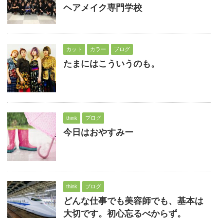
ヘアメイク専門学校
カット
カラー
ブログ
たまにはこういうのも。
think
ブログ
今日はおやすみー
think
ブログ
どんな仕事でも美容師でも、基本は
大切です。初心忘るべからず。