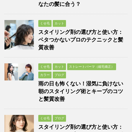
なたの髪に合う？
くせ毛
カット
スタイリング剤の選び方と使い方：
ベタつかないプロのテクニックと髪
質改善
くせ毛
カット
ストレートパーマ（縮毛矯正）
カラー
ブログ
雨の日も怖くない！湿気に負けない
朝のスタイリング術とキープのコツ
と髪質改善
くせ毛
ブログ
スタイリング剤の選び方と使い方：