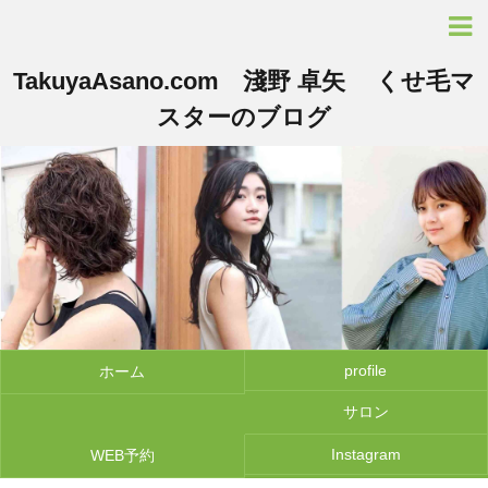
TakuyaAsano.com 淺野 卓矢 くせ毛マ
スターのブログ
profile
ホーム
サロン
Instagram
WEB予約