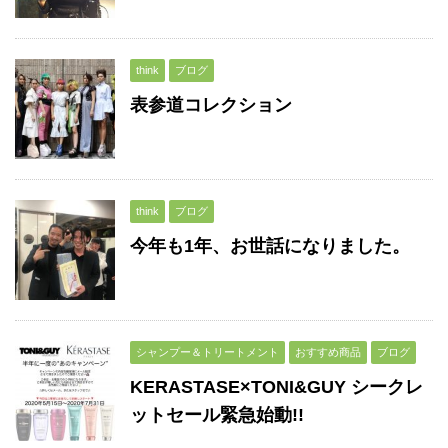
think
ブログ
表参道コレクション
think
ブログ
今年も1年、お世話になりました。
シャンプー＆トリートメント
おすすめ商品
ブログ
KERASTASE×TONI&GUY シークレ
ットセール緊急始動!!