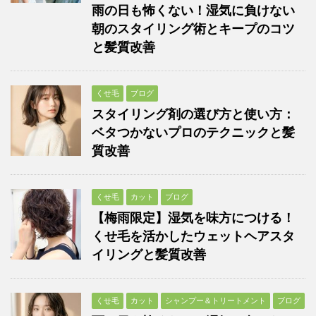
雨の日も怖くない！湿気に負けない
朝のスタイリング術とキープのコツ
と髪質改善
くせ毛
ブログ
スタイリング剤の選び方と使い方：
ベタつかないプロのテクニックと髪
質改善
くせ毛
カット
ブログ
【梅雨限定】湿気を味方につける！
くせ毛を活かしたウェットヘアスタ
イリングと髪質改善
くせ毛
カット
シャンプー＆トリートメント
ブログ