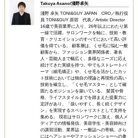
Takuya Asano/淺野卓矢
淺野 卓矢 TONI&GUY JAPAN CRO／執行役
員 TONI&GUY 原宿 代表／Artistic Director
16歳で美容業界に入り、26年以上にわたり第
一線で活躍。サロンワークを軸に、技術・教
育・クリエイションのすべてにおいて高い評
価を得ている。 顧客層は、くせ毛に悩む一般
顧客から、ファッション業界関係者、著名
人・芸能人まで幅広く、多様なニーズに応え
続けてきた実績を持つ。中でもストレートパ
ーマ（縮毛矯正）や、くせ毛を活かしたカッ
ト技術においては独自の理論と再現性の高い
技術を確立し、「くせ毛マスター」として確
固たるポジションを築いている。 髪質や骨
格、ライフスタイルまでを踏まえた提案力に
定評があり、「扱いやすく、長く続くデザイ
ン」を実現するスペシャリストとして支持を
集める。 現在はサロンワークに加え、個人メ
ディアでの情報発信、美容学生・美容師向け
の講習活動、業界誌・一般誌への寄稿、さら
にはヘアショーやファッションショーへの参