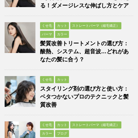
る！ダメージレスな伸ばし方とケア
くせ毛
カット
ストレートパーマ（縮毛矯正）
パーマ
カラー
髪質改善トリートメントの選び方：
酸熱、システム、超音波…どれがあ
なたの髪に合う？
くせ毛
カット
スタイリング剤の選び方と使い方：
ベタつかないプロのテクニックと髪
質改善
くせ毛
カット
ストレートパーマ（縮毛矯正）
カラー
ブログ