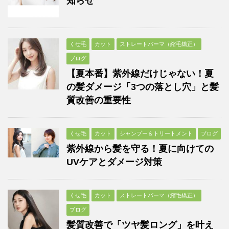
知らせ
くせ毛
カット
ストレートパーマ（縮毛矯正）
ブログ
【夏本番】紫外線だけじゃない！夏
の髪ダメージ「3つの落とし穴」と髪
質改善の重要性
くせ毛
カット
シャンプー＆トリートメント
ブログ
紫外線から髪を守る！夏に向けての
UVケアとダメージ対策
くせ毛
カット
ストレートパーマ（縮毛矯正）
ブログ
髪質改善で「ツヤ髪ロング」を叶え