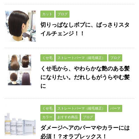
カット
ブログ
切りっぱなしボブに、ばっさりスタ
イルチェンジ！！
くせ毛
ストレートパーマ（縮毛矯正）
ブログ
くせ毛から、やわらかな艶のある髪
になりたい。だれしもがうらやむ髪
に
くせ毛
ストレートパーマ（縮毛矯正）
パーマ
カラー
おすすめ商品
ブログ
ダメージヘアのパーマやカラーには
必須！？オラプレックス！