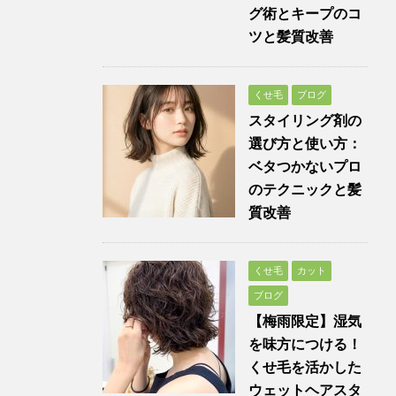
グ術とキープのコ
ツと髪質改善
くせ毛
ブログ
スタイリング剤の
選び方と使い方：
ベタつかないプロ
のテクニックと髪
質改善
くせ毛
カット
ブログ
【梅雨限定】湿気
を味方につける！
くせ毛を活かした
ウェットヘアスタ