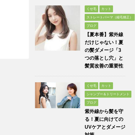
くせ毛
カット
ストレートパーマ（縮毛矯正）
ブログ
【夏本番】紫外線
だけじゃない！夏
の髪ダメージ「3
つの落とし穴」と
髪質改善の重要性
くせ毛
カット
シャンプー＆トリートメント
ブログ
紫外線から髪を守
る！夏に向けての
UVケアとダメージ
対策