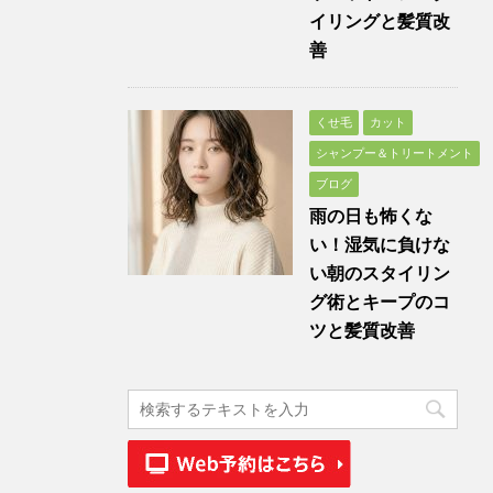
イリングと髪質改
善
くせ毛
カット
シャンプー＆トリートメント
ブログ
雨の日も怖くな
い！湿気に負けな
い朝のスタイリン
グ術とキープのコ
ツと髪質改善