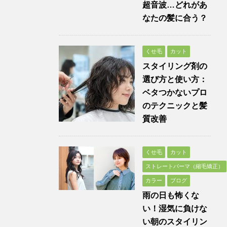
超音波…どれがあ
なたの髪に合う？
くせ毛
カット
スタイリング剤の
選び方と使い方：
ベタつかないプロ
のテクニックと髪
質改善
くせ毛
カット
ストレートパーマ（縮毛矯正）
カラー
ブログ
雨の日も怖くな
い！湿気に負けな
い朝のスタイリン