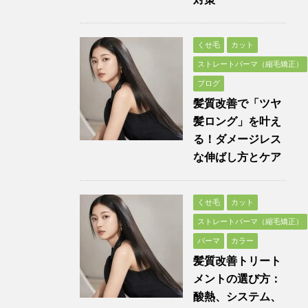
くせ毛
カット
ストレートパーマ（縮毛矯正）
ブログ
髪質改善で「ツヤ
髪ロング」を叶え
る！ダメージレス
な伸ばし方とケア
くせ毛
カット
ストレートパーマ（縮毛矯正）
パーマ
カラー
髪質改善トリート
メントの選び方：
酸熱、システム、