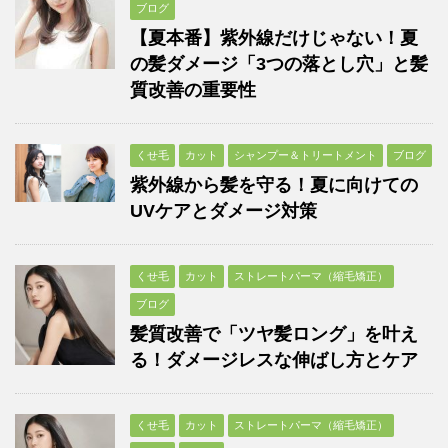
ブログ
【夏本番】紫外線だけじゃない！夏
の髪ダメージ「3つの落とし穴」と髪
質改善の重要性
くせ毛
カット
シャンプー＆トリートメント
ブログ
紫外線から髪を守る！夏に向けての
UVケアとダメージ対策
くせ毛
カット
ストレートパーマ（縮毛矯正）
ブログ
髪質改善で「ツヤ髪ロング」を叶え
る！ダメージレスな伸ばし方とケア
くせ毛
カット
ストレートパーマ（縮毛矯正）