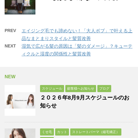
PREV
エイジング毛でも諦めない！「大人ボブ」で叶える上
品なまとまりスタイルと髪質改善
NEXT
湿気で広がる髪の原因は「髪のダメージ」？キューテ
ィクルと湿度の関係性と髪質改善
NEW
スケジュール
顧客様へお知らせ
ブログ
２０２６年8月9月スケジュールのお
知らせ
くせ毛
カット
ストレートパーマ（縮毛矯正）