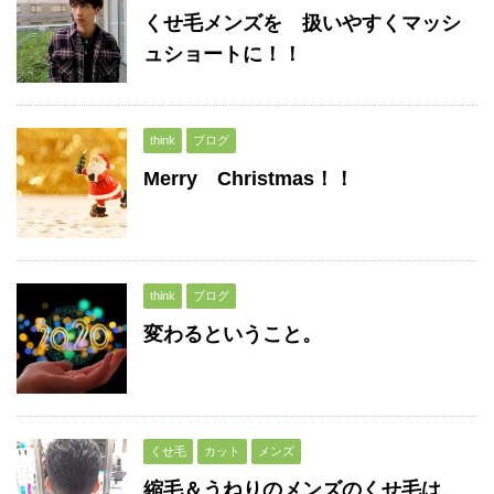
くせ毛メンズを 扱いやすくマッシ
ュショートに！！
think
ブログ
Merry Christmas！！
think
ブログ
変わるということ。
くせ毛
カット
メンズ
縮毛＆うねりのメンズのくせ毛は、