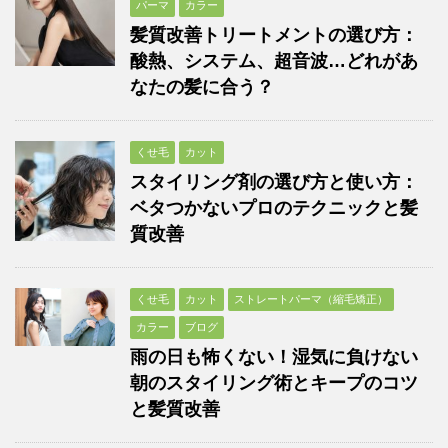
パーマ
カラー
髪質改善トリートメントの選び方：
酸熱、システム、超音波…どれがあ
なたの髪に合う？
くせ毛
カット
スタイリング剤の選び方と使い方：
ベタつかないプロのテクニックと髪
質改善
くせ毛
カット
ストレートパーマ（縮毛矯正）
カラー
ブログ
雨の日も怖くない！湿気に負けない
朝のスタイリング術とキープのコツ
と髪質改善