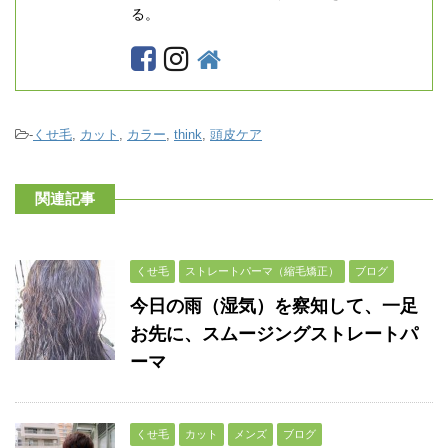
る。
-
くせ毛
,
カット
,
カラー
,
think
,
頭皮ケア
関連記事
くせ毛
ストレートパーマ（縮毛矯正）
ブログ
今日の雨（湿気）を察知して、一足
お先に、スムージングストレートパ
ーマ
くせ毛
カット
メンズ
ブログ