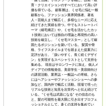
育・クリエイションのすべてにおいて高い評
価を得ている。 顧客層は、くせ毛に悩む一般
顧客から、ファッション業界関係者、著名
人・芸能人まで幅広く、多様なニーズに応え
続けてきた実績を持つ。中でもストレートパ
ーマ（縮毛矯正）や、くせ毛を活かしたカッ
ト技術においては独自の理論と再現性の高い
技術を確立し、「くせ毛マスター」として確
固たるポジションを築いている。 髪質や骨
格、ライフスタイルまでを踏まえた提案力に
定評があり、「扱いやすく、長く続くデザイ
ン」を実現するスペシャリストとして支持を
集める。 現在はサロンワークに加え、個人メ
ディアでの情報発信、美容学生・美容師向け
の講習活動、業界誌・一般誌への寄稿、さら
にはヘアショーやファッションショーへの参
加など、国内外で幅広く活動。現場で培った
リアルな技術と知見を次世代へと伝え続けて
いる。 “くせ毛は武器になる” その信念のも
と、髪の可能性を最大限に引き出すプロフェ
ッショナルとして、多くの支持を集めてい