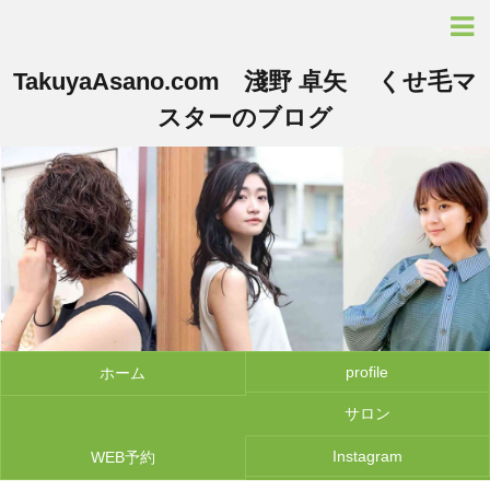
TakuyaAsano.com 淺野 卓矢 くせ毛マ
スターのブログ
profile
ホーム
サロン
Instagram
WEB予約