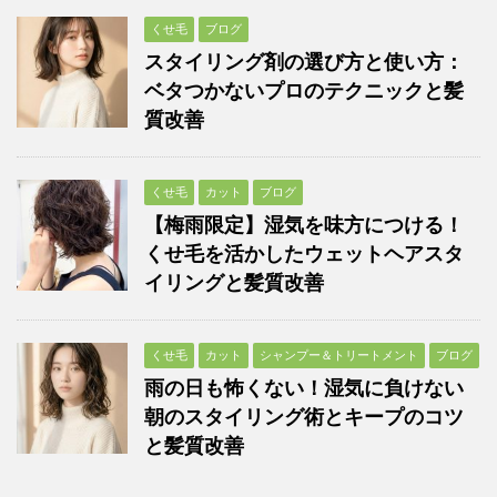
くせ毛
ブログ
スタイリング剤の選び方と使い方：
ベタつかないプロのテクニックと髪
質改善
くせ毛
カット
ブログ
【梅雨限定】湿気を味方につける！
くせ毛を活かしたウェットヘアスタ
イリングと髪質改善
くせ毛
カット
シャンプー＆トリートメント
ブログ
雨の日も怖くない！湿気に負けない
朝のスタイリング術とキープのコツ
と髪質改善