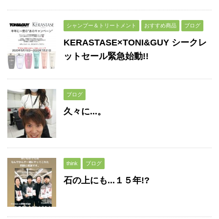
シャンプー＆トリートメント
おすすめ商品
ブログ
KERASTASE×TONI&GUY シークレ
ットセール緊急始動!!
ブログ
久々に...。
think
ブログ
石の上にも...１５年!?