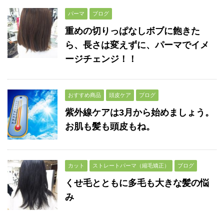
パーマ
ブログ
重めの切りっぱなしボブに飽きた
ら、長さは変えずに、パーマでイメ
ージチェンジ！！
おすすめ商品
頭皮ケア
ブログ
紫外線ケアは3月から始めましょう。
お肌も髪も頭皮もね。
カット
ストレートパーマ（縮毛矯正）
ブログ
くせ毛とともに多毛も大きな髪の悩
み