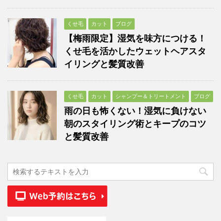
くせ毛
カット
ブログ
【梅雨限定】湿気を味方につける！
くせ毛を活かしたウェットヘアスタ
イリングと髪質改善
くせ毛
カット
シャンプー＆トリートメント
ブログ
雨の日も怖くない！湿気に負けない
朝のスタイリング術とキープのコツ
と髪質改善