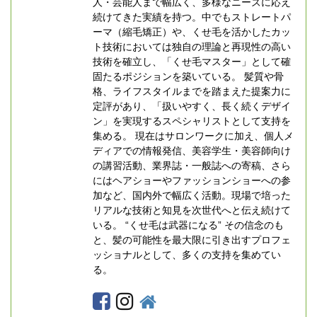
人・芸能人まで幅広く、多様なニーズに応え
続けてきた実績を持つ。中でもストレートパ
ーマ（縮毛矯正）や、くせ毛を活かしたカッ
ト技術においては独自の理論と再現性の高い
技術を確立し、「くせ毛マスター」として確
固たるポジションを築いている。 髪質や骨
格、ライフスタイルまでを踏まえた提案力に
定評があり、「扱いやすく、長く続くデザイ
ン」を実現するスペシャリストとして支持を
集める。 現在はサロンワークに加え、個人メ
ディアでの情報発信、美容学生・美容師向け
の講習活動、業界誌・一般誌への寄稿、さら
にはヘアショーやファッションショーへの参
加など、国内外で幅広く活動。現場で培った
リアルな技術と知見を次世代へと伝え続けて
いる。 “くせ毛は武器になる” その信念のも
と、髪の可能性を最大限に引き出すプロフェ
ッショナルとして、多くの支持を集めてい
る。