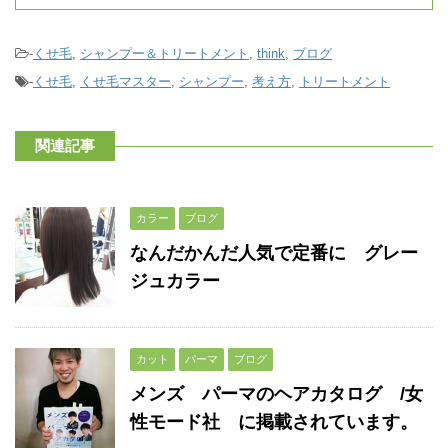
-
くせ毛
,
シャンプー＆トリートメント
,
think
,
ブログ
-
くせ毛
,
くせ毛マスター
,
シャンプー
,
考え方
,
トリートメント
関連記事
カラー
ブログ
なんだかんだ人気で定番に グレー
ジュカラー
カット
パーマ
ブログ
メンズ パーマのヘアカタログ /女
性モード社 に掲載されています。