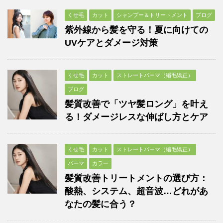
くせ毛
カット
シャンプー＆トリートメント
ブログ
紫外線から髪を守る！夏に向けての
UVケアとダメージ対策
くせ毛
カット
ストレートパーマ（縮毛矯正）
ブログ
髪質改善で「ツヤ髪ロング」を叶え
る！ダメージレスな伸ばし方とケア
くせ毛
カット
ストレートパーマ（縮毛矯正）
パーマ
カラー
髪質改善トリートメントの選び方：
酸熱、システム、超音波…どれがあ
なたの髪に合う？