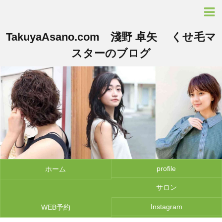
TakuyaAsano.com 淺野 卓矢 くせ毛マ
スターのブログ
profile
ホーム
サロン
Instagram
WEB予約