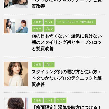
質改善
くせ毛
カット
ストレートパーマ（縮毛矯正）
カラー
ブログ
雨の日も怖くない！湿気に負けない
朝のスタイリング術とキープのコツ
と髪質改善
くせ毛
ブログ
スタイリング剤の選び方と使い方：
ベタつかないプロのテクニックと髪
質改善
くせ毛
カット
ブログ
【梅雨限定】湿気を味方につける！