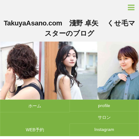
TakuyaAsano.com 淺野 卓矢 くせ毛マ
スターのブログ
profile
ホーム
サロン
Instagram
WEB予約