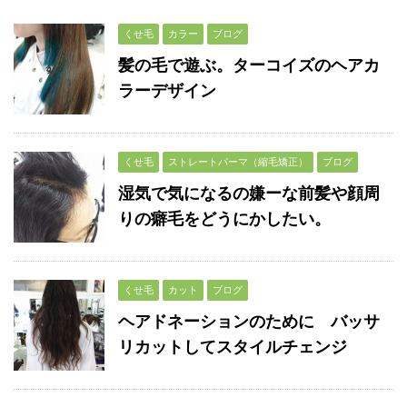
くせ毛
カラー
ブログ
髪の毛で遊ぶ。ターコイズのヘアカ
ラーデザイン
くせ毛
ストレートパーマ（縮毛矯正）
ブログ
湿気で気になるの嫌ーな前髪や顔周
りの癖毛をどうにかしたい。
くせ毛
カット
ブログ
ヘアドネーションのために バッサ
リカットしてスタイルチェンジ