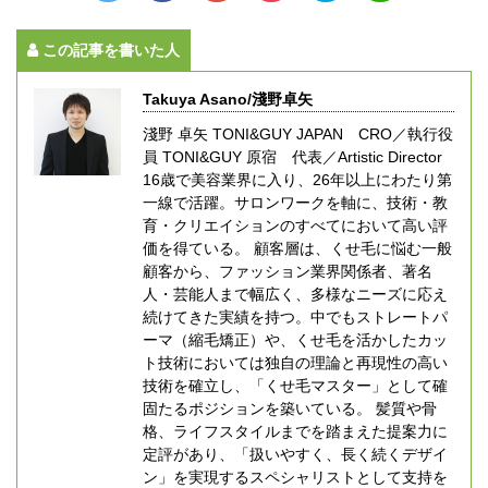
この記事を書いた人
Takuya Asano/淺野卓矢
淺野 卓矢 TONI&GUY JAPAN CRO／執行役
員 TONI&GUY 原宿 代表／Artistic Director
16歳で美容業界に入り、26年以上にわたり第
一線で活躍。サロンワークを軸に、技術・教
育・クリエイションのすべてにおいて高い評
価を得ている。 顧客層は、くせ毛に悩む一般
顧客から、ファッション業界関係者、著名
人・芸能人まで幅広く、多様なニーズに応え
続けてきた実績を持つ。中でもストレートパ
ーマ（縮毛矯正）や、くせ毛を活かしたカッ
ト技術においては独自の理論と再現性の高い
技術を確立し、「くせ毛マスター」として確
固たるポジションを築いている。 髪質や骨
格、ライフスタイルまでを踏まえた提案力に
定評があり、「扱いやすく、長く続くデザイ
ン」を実現するスペシャリストとして支持を