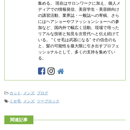
集める。 現在はサロンワークに加え、個人メ
ディアでの情報発信、美容学生・美容師向け
の講習活動、業界誌・一般誌への寄稿、さら
にはヘアショーやファッションショーへの参
加など、国内外で幅広く活動。現場で培った
リアルな技術と知見を次世代へと伝え続けて
いる。 “くせ毛は武器になる” その信念のも
と、髪の可能性を最大限に引き出すプロフェ
ッショナルとして、多くの支持を集めてい
る。
-
カット
,
メンズ
,
ブログ
-
くせ毛
,
メンズ
,
ツーブロック
関連記事