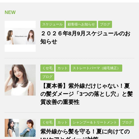
NEW
スケジュール
顧客様へお知らせ
ブログ
２０２６年8月9月スケジュールのお
知らせ
くせ毛
カット
ストレートパーマ（縮毛矯正）
ブログ
【夏本番】紫外線だけじゃない！夏
の髪ダメージ「3つの落とし穴」と髪
質改善の重要性
くせ毛
カット
シャンプー＆トリートメント
ブログ
紫外線から髪を守る！夏に向けての