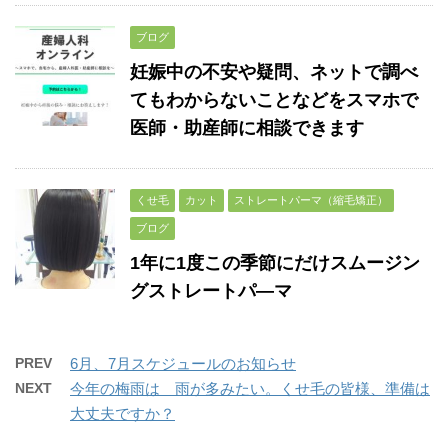
ブログ
妊娠中の不安や疑問、ネットで調べ
てもわからないことなどをスマホで
医師・助産師に相談できます
くせ毛
カット
ストレートパーマ（縮毛矯正）
ブログ
1年に1度この季節にだけスムージン
グストレートパ―マ
PREV
6月、7月スケジュールのお知らせ
NEXT
今年の梅雨は 雨が多みたい。くせ毛の皆様、準備は
大丈夫ですか？