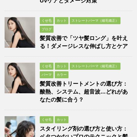
UVケアとダメージ対策
くせ毛
カット
ストレートパーマ（縮毛矯正）
ブログ
髪質改善で「ツヤ髪ロング」を叶え
る！ダメージレスな伸ばし方とケア
くせ毛
カット
ストレートパーマ（縮毛矯正）
パーマ
カラー
髪質改善トリートメントの選び方：
酸熱、システム、超音波…どれがあ
なたの髪に合う？
くせ毛
カット
スタイリング剤の選び方と使い方：
ベタつかないプロのテクニックと髪