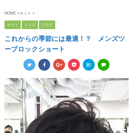
HOME
>
カット
>
カット
メンズ
ブログ
これからの季節には最適！？ メンズツ
ーブロックショート
B!