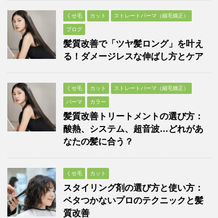
くせ毛
カット
ストレートパーマ（縮毛矯正）
ブログ
髪質改善で「ツヤ髪ロング」を叶え
る！ダメージレスな伸ばし方とケア
くせ毛
カット
ストレートパーマ（縮毛矯正）
パーマ
カラー
髪質改善トリートメントの選び方：
酸熱、システム、超音波…どれがあ
なたの髪に合う？
くせ毛
カット
スタイリング剤の選び方と使い方：
ベタつかないプロのテクニックと髪
質改善