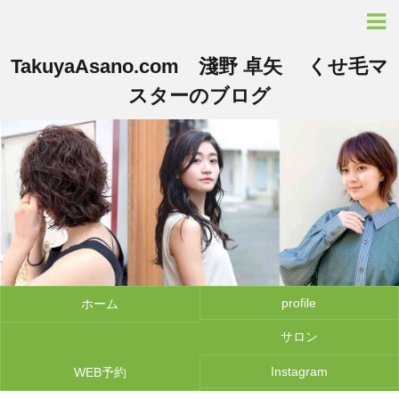
TakuyaAsano.com 淺野 卓矢 くせ毛マ
スターのブログ
profile
ホーム
サロン
Instagram
WEB予約