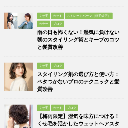
くせ毛
カット
ストレートパーマ（縮毛矯正）
カラー
ブログ
雨の日も怖くない！湿気に負けない
朝のスタイリング術とキープのコツ
と髪質改善
くせ毛
ブログ
スタイリング剤の選び方と使い方：
ベタつかないプロのテクニックと髪
質改善
くせ毛
カット
ブログ
【梅雨限定】湿気を味方につける！
くせ毛を活かしたウェットヘアスタ