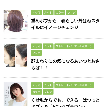
くせ毛
カット
カラー
ブログ
重めボブから、春らしい外はねスタ
イルにイメージチェンジ
くせ毛
カット
ストレートパーマ（縮毛矯正）
ブログ
顔まわりにの気になるあいつとおさ
らば！！
くせ毛
カット
ストレートパーマ（縮毛矯正）
カラー
ブログ
くせ毛からでも、できる「ぱつっと
ボブ」＆「ピンクブラウン」