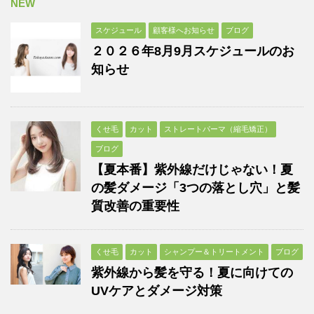
NEW
スケジュール
顧客様へお知らせ
ブログ
２０２６年8月9月スケジュールのお
知らせ
くせ毛
カット
ストレートパーマ（縮毛矯正）
ブログ
【夏本番】紫外線だけじゃない！夏
の髪ダメージ「3つの落とし穴」と髪
質改善の重要性
くせ毛
カット
シャンプー＆トリートメント
ブログ
紫外線から髪を守る！夏に向けての
UVケアとダメージ対策