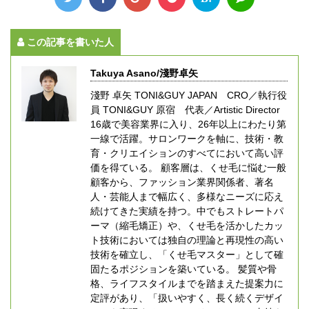
この記事を書いた人
Takuya Asano/淺野卓矢
淺野 卓矢 TONI&GUY JAPAN CRO／執行役
員 TONI&GUY 原宿 代表／Artistic Director
16歳で美容業界に入り、26年以上にわたり第
一線で活躍。サロンワークを軸に、技術・教
育・クリエイションのすべてにおいて高い評
価を得ている。 顧客層は、くせ毛に悩む一般
顧客から、ファッション業界関係者、著名
人・芸能人まで幅広く、多様なニーズに応え
続けてきた実績を持つ。中でもストレートパ
ーマ（縮毛矯正）や、くせ毛を活かしたカッ
ト技術においては独自の理論と再現性の高い
技術を確立し、「くせ毛マスター」として確
固たるポジションを築いている。 髪質や骨
格、ライフスタイルまでを踏まえた提案力に
定評があり、「扱いやすく、長く続くデザイ