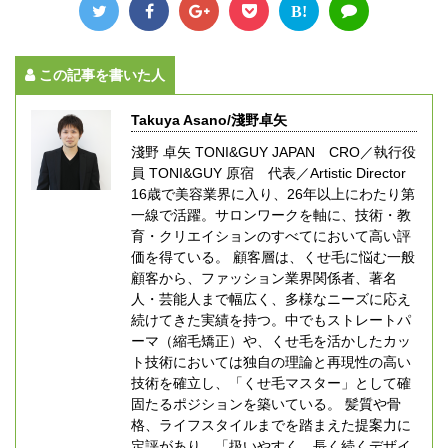
B!
この記事を書いた人
Takuya Asano/淺野卓矢
淺野 卓矢 TONI&GUY JAPAN CRO／執行役
員 TONI&GUY 原宿 代表／Artistic Director
16歳で美容業界に入り、26年以上にわたり第
一線で活躍。サロンワークを軸に、技術・教
育・クリエイションのすべてにおいて高い評
価を得ている。 顧客層は、くせ毛に悩む一般
顧客から、ファッション業界関係者、著名
人・芸能人まで幅広く、多様なニーズに応え
続けてきた実績を持つ。中でもストレートパ
ーマ（縮毛矯正）や、くせ毛を活かしたカッ
ト技術においては独自の理論と再現性の高い
技術を確立し、「くせ毛マスター」として確
固たるポジションを築いている。 髪質や骨
格、ライフスタイルまでを踏まえた提案力に
定評があり、「扱いやすく、長く続くデザイ