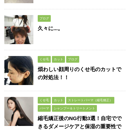
ブログ
久々に...。
くせ毛
カット
ブログ
煩わしい顔周りのくせ毛のカットで
の対処法！！
くせ毛
カット
ストレートパーマ（縮毛矯正）
パーマ
シャンプー＆トリートメント
縮毛矯正後のNG行動3選！自宅でで
きるダメージケアと保湿の重要性で