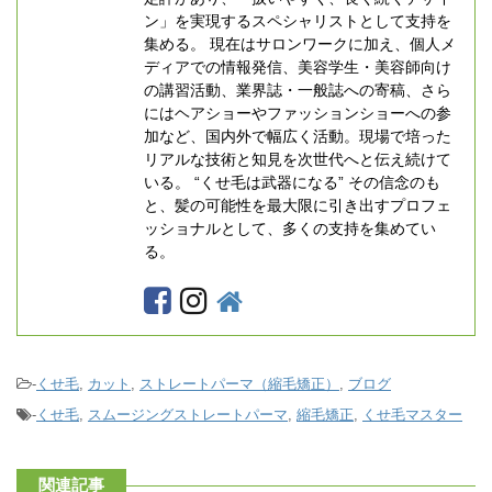
ン」を実現するスペシャリストとして支持を
集める。 現在はサロンワークに加え、個人メ
ディアでの情報発信、美容学生・美容師向け
の講習活動、業界誌・一般誌への寄稿、さら
にはヘアショーやファッションショーへの参
加など、国内外で幅広く活動。現場で培った
リアルな技術と知見を次世代へと伝え続けて
いる。 “くせ毛は武器になる” その信念のも
と、髪の可能性を最大限に引き出すプロフェ
ッショナルとして、多くの支持を集めてい
る。
-
くせ毛
,
カット
,
ストレートパーマ（縮毛矯正）
,
ブログ
-
くせ毛
,
スムージングストレートパーマ
,
縮毛矯正
,
くせ毛マスター
関連記事