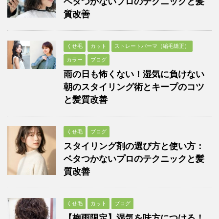
ベタつかないプロのテクニックと髪
質改善
くせ毛
カット
ストレートパーマ（縮毛矯正）
カラー
ブログ
雨の日も怖くない！湿気に負けない
朝のスタイリング術とキープのコツ
と髪質改善
くせ毛
ブログ
スタイリング剤の選び方と使い方：
ベタつかないプロのテクニックと髪
質改善
くせ毛
カット
ブログ
【梅雨限定】湿気を味方につける！