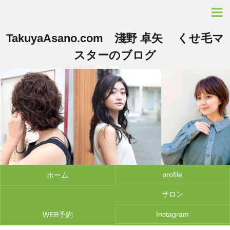
TakuyaAsano.com 淺野 卓矢 くせ毛マ
スターのブログ
profile
ホーム
サロン
Instagram
WEB予約