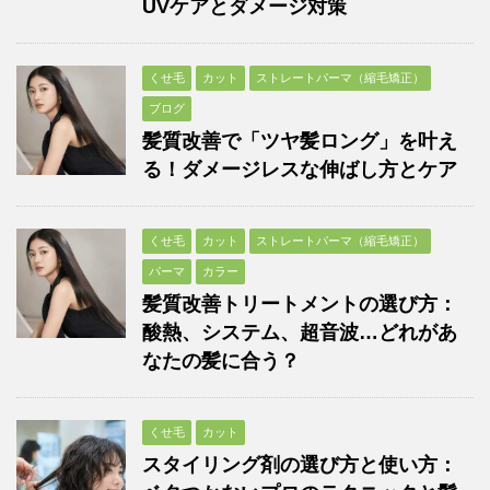
UVケアとダメージ対策
くせ毛
カット
ストレートパーマ（縮毛矯正）
ブログ
髪質改善で「ツヤ髪ロング」を叶え
る！ダメージレスな伸ばし方とケア
くせ毛
カット
ストレートパーマ（縮毛矯正）
パーマ
カラー
髪質改善トリートメントの選び方：
酸熱、システム、超音波…どれがあ
なたの髪に合う？
くせ毛
カット
スタイリング剤の選び方と使い方：