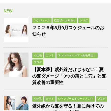
NEW
スケジュール
顧客様へお知らせ
ブログ
２０２６年8月9月スケジュールのお
知らせ
くせ毛
カット
ストレートパーマ（縮毛矯正）
ブログ
【夏本番】紫外線だけじゃない！夏
の髪ダメージ「3つの落とし穴」と髪
質改善の重要性
くせ毛
カット
シャンプー＆トリートメント
ブログ
紫外線から髪を守る！夏に向けての