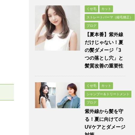
くせ毛
カット
ストレートパーマ（縮毛矯正）
ブログ
【夏本番】紫外線
だけじゃない！夏
の髪ダメージ「3
つの落とし穴」と
髪質改善の重要性
くせ毛
カット
シャンプー＆トリートメント
ブログ
紫外線から髪を守
る！夏に向けての
UVケアとダメージ
対策