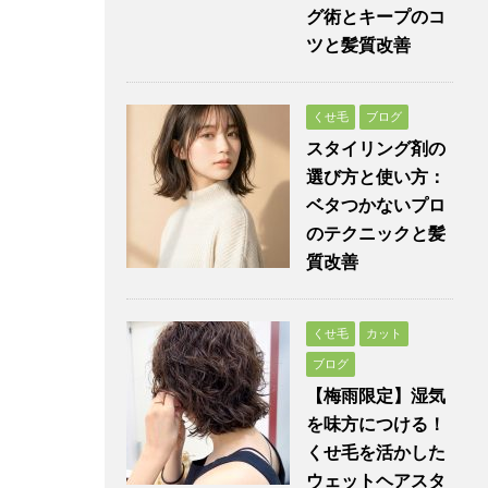
グ術とキープのコ
ツと髪質改善
くせ毛
ブログ
スタイリング剤の
選び方と使い方：
ベタつかないプロ
のテクニックと髪
質改善
くせ毛
カット
ブログ
【梅雨限定】湿気
を味方につける！
くせ毛を活かした
ウェットヘアスタ