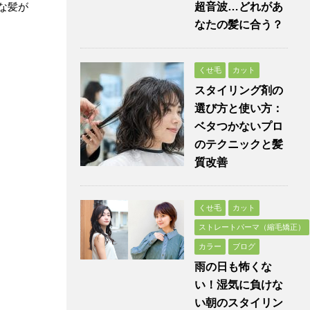
な髪が
超音波…どれがあ
なたの髪に合う？
くせ毛
カット
スタイリング剤の
選び方と使い方：
ベタつかないプロ
のテクニックと髪
質改善
くせ毛
カット
ストレートパーマ（縮毛矯正）
カラー
ブログ
雨の日も怖くな
い！湿気に負けな
い朝のスタイリン