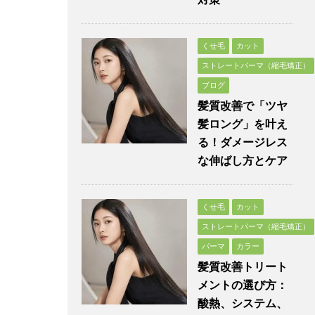
くせ毛
カット
ストレートパーマ（縮毛矯正）
ブログ
髪質改善で「ツヤ
髪ロング」を叶え
る！ダメージレス
な伸ばし方とケア
くせ毛
カット
ストレートパーマ（縮毛矯正）
パーマ
カラー
髪質改善トリート
メントの選び方：
酸熱、システム、