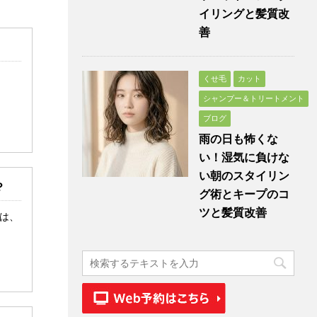
イリングと髪質改
善
。
くせ毛
カット
シャンプー＆トリートメント
ブログ
雨の日も怖くな
い！湿気に負けな
い朝のスタイリン
？
グ術とキープのコ
ツと髪質改善
は、