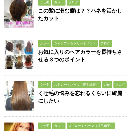
くせ毛
カット
ブログ
この髪に潜む癖は？？ハネを活かし
たカット
カラー
シャンプー＆トリートメント
ブログ
お気に入りのヘアカラーを長持ちさ
せる３つのポイント
くせ毛
ストレートパーマ（縮毛矯正）
think
ブログ
くせ毛の悩みを忘れるくらいに綺麗
にしたい
くせ毛
カット
ストレートパーマ（縮毛矯正）