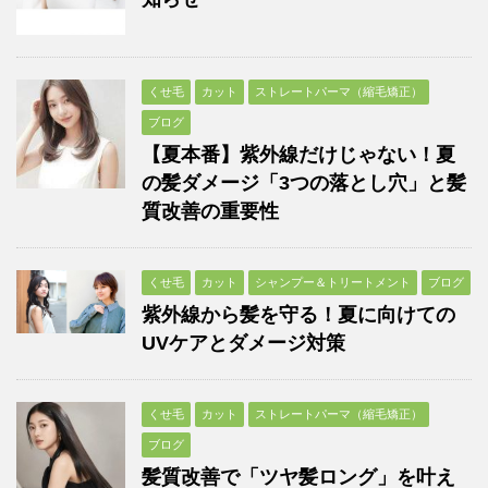
くせ毛
カット
ストレートパーマ（縮毛矯正）
ブログ
【夏本番】紫外線だけじゃない！夏
の髪ダメージ「3つの落とし穴」と髪
質改善の重要性
くせ毛
カット
シャンプー＆トリートメント
ブログ
紫外線から髪を守る！夏に向けての
UVケアとダメージ対策
くせ毛
カット
ストレートパーマ（縮毛矯正）
ブログ
髪質改善で「ツヤ髪ロング」を叶え