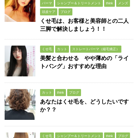
パーマ
シャンプー＆トリートメント
think
メンズ
頭皮ケア
ブログ
くせ毛は、お客様と美容師との二人
三脚で解決しましょう！！
くせ毛
カット
ストレートパーマ（縮毛矯正）
美髪と合わせる やや薄めの「ライ
トバング」おすすめな理由
カット
think
ブログ
あなたはくせ毛を、どうしたいです
か？？
くせ毛
シャンプー＆トリートメント
think
ブログ