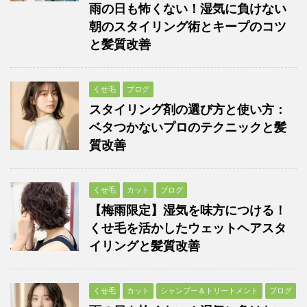
雨の日も怖くない！湿気に負けない
朝のスタイリング術とキープのコツ
と髪質改善
くせ毛
ブログ
スタイリング剤の選び方と使い方：
ベタつかないプロのテクニックと髪
質改善
くせ毛
カット
ブログ
【梅雨限定】湿気を味方につける！
くせ毛を活かしたウェットヘアスタ
イリングと髪質改善
くせ毛
カット
シャンプー＆トリートメント
ブログ