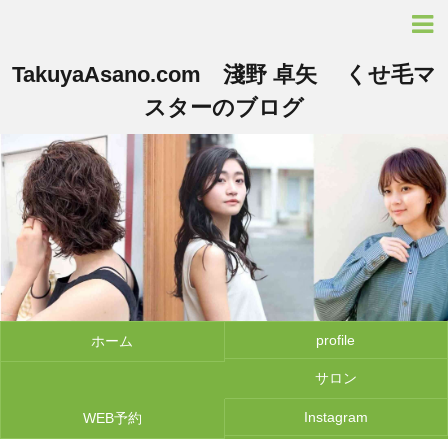
TakuyaAsano.com 淺野 卓矢 くせ毛マ
スターのブログ
profile
ホーム
サロン
Instagram
WEB予約