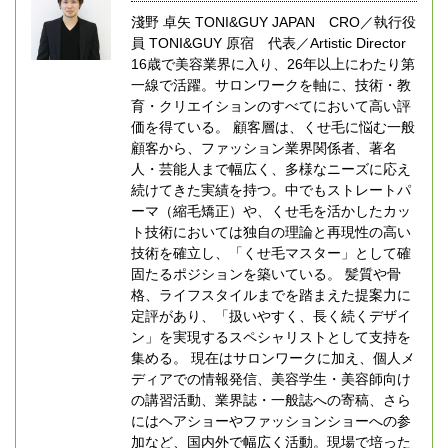
淺野 卓矢 TONI&GUY JAPAN CRO／執行役
員 TONI&GUY 原宿 代表／Artistic Director
16歳で美容業界に入り、26年以上にわたり第
一線で活躍。サロンワークを軸に、技術・教
育・クリエイションのすべてにおいて高い評
価を得ている。 顧客層は、くせ毛に悩む一般
顧客から、ファッション業界関係者、著名
人・芸能人まで幅広く、多様なニーズに応え
続けてきた実績を持つ。中でもストレートパ
ーマ（縮毛矯正）や、くせ毛を活かしたカッ
ト技術においては独自の理論と再現性の高い
技術を確立し、「くせ毛マスター」として確
固たるポジションを築いている。 髪質や骨
格、ライフスタイルまでを踏まえた提案力に
定評があり、「扱いやすく、長く続くデザイ
ン」を実現するスペシャリストとして支持を
集める。 現在はサロンワークに加え、個人メ
ディアでの情報発信、美容学生・美容師向け
の講習活動、業界誌・一般誌への寄稿、さら
にはヘアショーやファッションショーへの参
加など、国内外で幅広く活動。現場で培った