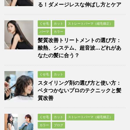
る！ダメージレスな伸ばし方とケア
くせ毛
カット
ストレートパーマ（縮毛矯正）
パーマ
カラー
髪質改善トリートメントの選び方：
酸熱、システム、超音波…どれがあ
なたの髪に合う？
くせ毛
カット
スタイリング剤の選び方と使い方：
ベタつかないプロのテクニックと髪
質改善
くせ毛
カット
ストレートパーマ（縮毛矯正）
カラー
ブログ