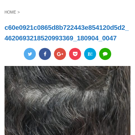
HOME
>
c60e0921c0865d8b722443e854120d5d2_
4620693218520993369_180904_0047
B!