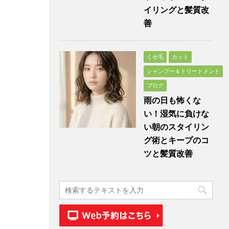
イリングと髪質改
善
くせ毛
カット
シャンプー＆トリートメント
ブログ
雨の日も怖くな
い！湿気に負けな
い朝のスタイリン
グ術とキープのコ
ツと髪質改善