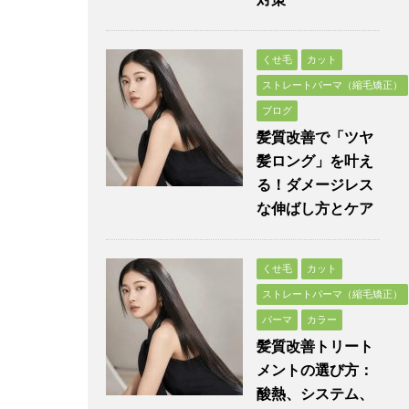
くせ毛
カット
ストレートパーマ（縮毛矯正）
ブログ
髪質改善で「ツヤ
髪ロング」を叶え
る！ダメージレス
な伸ばし方とケア
くせ毛
カット
ストレートパーマ（縮毛矯正）
パーマ
カラー
髪質改善トリート
メントの選び方：
酸熱、システム、