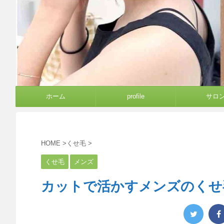
ホーム
profile
サロ
HOME
>
くせ毛
>
くせ毛
メンズ
カットで活かすメンズのくせ