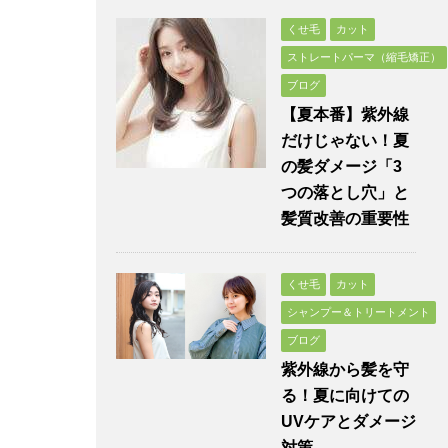
くせ毛
カット
ストレートパーマ（縮毛矯正）
ブログ
【夏本番】紫外線
だけじゃない！夏
の髪ダメージ「3
つの落とし穴」と
髪質改善の重要性
くせ毛
カット
シャンプー＆トリートメント
ブログ
紫外線から髪を守
る！夏に向けての
UVケアとダメージ
対策