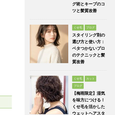
グ術とキープのコ
ツと髪質改善
くせ毛
ブログ
スタイリング剤の
選び方と使い方：
ベタつかないプロ
のテクニックと髪
質改善
くせ毛
カット
ブログ
【梅雨限定】湿気
を味方につける！
くせ毛を活かした
ウェットヘアスタ