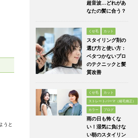
超音波…どれがあ
なたの髪に合う？
くせ毛
カット
スタイリング剤の
選び方と使い方：
ベタつかないプロ
のテクニックと髪
質改善
くせ毛
カット
ストレートパーマ（縮毛矯正）
カラー
ブログ
雨の日も怖くな
ようと
い！湿気に負けな
い朝のスタイリン