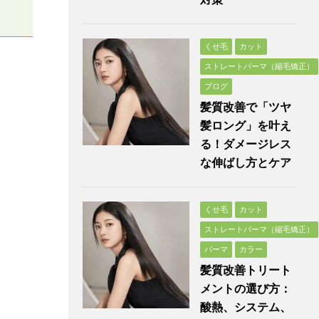
くせ毛
カット
ストレートパーマ（縮毛矯正）
ブログ
髪質改善で「ツヤ
髪ロング」を叶え
る！ダメージレス
な伸ばし方とケア
くせ毛
カット
ストレートパーマ（縮毛矯正）
パーマ
カラー
髪質改善トリート
メントの選び方：
酸熱、システム、