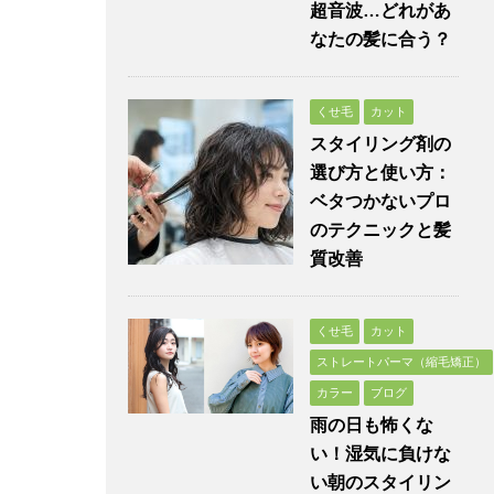
超音波…どれがあ
なたの髪に合う？
くせ毛
カット
スタイリング剤の
選び方と使い方：
ベタつかないプロ
のテクニックと髪
質改善
くせ毛
カット
ストレートパーマ（縮毛矯正）
カラー
ブログ
雨の日も怖くな
い！湿気に負けな
い朝のスタイリン