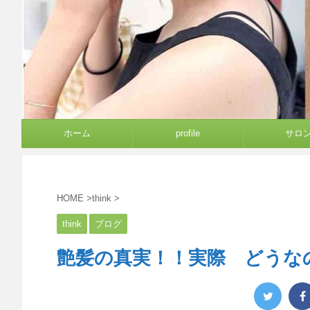
ホーム
profile
サロ
HOME
>
think
>
think
ブログ
艶髪の真実！！実際 どうな