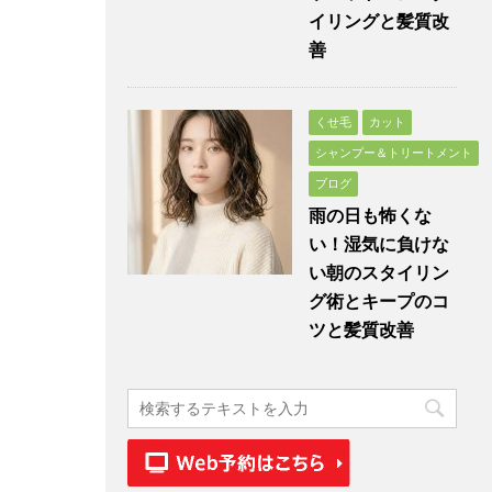
イリングと髪質改
善
くせ毛
カット
シャンプー＆トリートメント
ブログ
雨の日も怖くな
い！湿気に負けな
い朝のスタイリン
グ術とキープのコ
ツと髪質改善