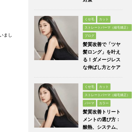
くせ毛
カット
ストレートパーマ（縮毛矯正）
いまし
ブログ
髪質改善で「ツヤ
髪ロング」を叶え
る！ダメージレス
な伸ばし方とケア
くせ毛
カット
ストレートパーマ（縮毛矯正）
パーマ
カラー
髪質改善トリート
メントの選び方：
酸熱、システム、