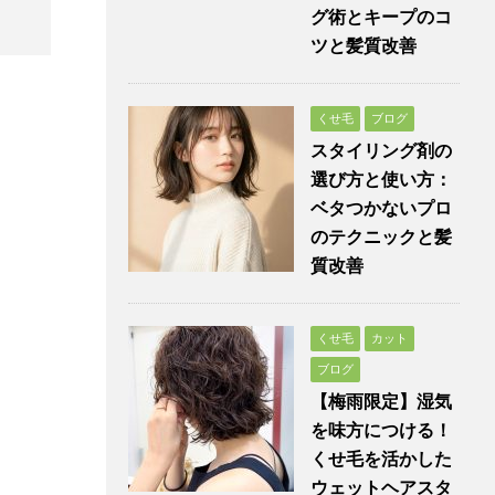
グ術とキープのコ
ツと髪質改善
くせ毛
ブログ
スタイリング剤の
選び方と使い方：
ベタつかないプロ
のテクニックと髪
質改善
くせ毛
カット
ブログ
【梅雨限定】湿気
を味方につける！
くせ毛を活かした
ウェットヘアスタ