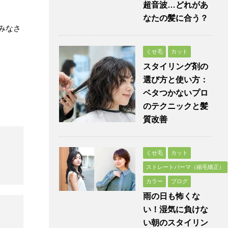
超音波…どれがあ
なたの髪に合う？
みなさ
くせ毛
カット
スタイリング剤の
選び方と使い方：
ベタつかないプロ
のテクニックと髪
質改善
くせ毛
カット
ストレートパーマ（縮毛矯正）
カラー
ブログ
雨の日も怖くな
い！湿気に負けな
い朝のスタイリン