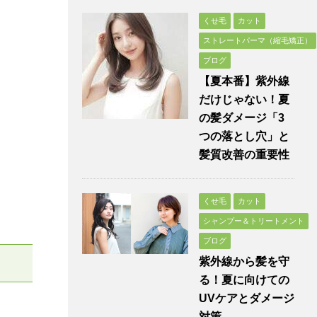
くせ毛
カット
ストレートパーマ（縮毛矯正）
ブログ
【夏本番】紫外線
だけじゃない！夏
の髪ダメージ「3
つの落とし穴」と
髪質改善の重要性
くせ毛
カット
シャンプー＆トリートメント
ブログ
紫外線から髪を守
る！夏に向けての
UVケアとダメージ
対策