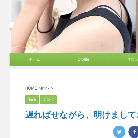
ホーム
profile
サロ
HOME
>
think
>
think
ブログ
遅ればせながら、明けまして