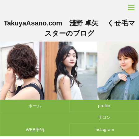
TakuyaAsano.com 淺野 卓矢 くせ毛マ
スターのブログ
profile
ホーム
サロン
Instagram
WEB予約