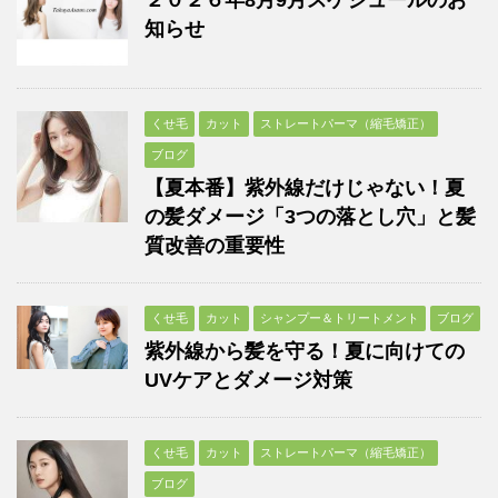
知らせ
くせ毛
カット
ストレートパーマ（縮毛矯正）
ブログ
【夏本番】紫外線だけじゃない！夏
の髪ダメージ「3つの落とし穴」と髪
質改善の重要性
くせ毛
カット
シャンプー＆トリートメント
ブログ
紫外線から髪を守る！夏に向けての
UVケアとダメージ対策
くせ毛
カット
ストレートパーマ（縮毛矯正）
ブログ