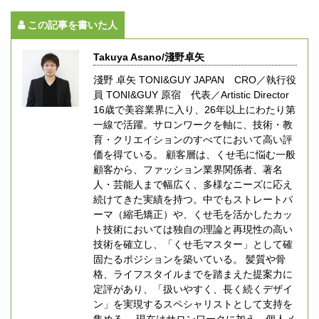
この記事を書いた人
Takuya Asano/淺野卓矢
淺野 卓矢 TONI&GUY JAPAN CRO／執行役
員 TONI&GUY 原宿 代表／Artistic Director
16歳で美容業界に入り、26年以上にわたり第
一線で活躍。サロンワークを軸に、技術・教
育・クリエイションのすべてにおいて高い評
価を得ている。 顧客層は、くせ毛に悩む一般
顧客から、ファッション業界関係者、著名
人・芸能人まで幅広く、多様なニーズに応え
続けてきた実績を持つ。中でもストレートパ
ーマ（縮毛矯正）や、くせ毛を活かしたカッ
ト技術においては独自の理論と再現性の高い
技術を確立し、「くせ毛マスター」として確
固たるポジションを築いている。 髪質や骨
格、ライフスタイルまでを踏まえた提案力に
定評があり、「扱いやすく、長く続くデザイ
ン」を実現するスペシャリストとして支持を
集める。 現在はサロンワークに加え、個人メ