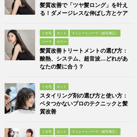
髪質改善で「ツヤ髪ロング」を叶え
る！ダメージレスな伸ばし方とケア
くせ毛
カット
ストレートパーマ（縮毛矯正）
パーマ
カラー
髪質改善トリートメントの選び方：
酸熱、システム、超音波…どれがあ
なたの髪に合う？
くせ毛
カット
スタイリング剤の選び方と使い方：
ベタつかないプロのテクニックと髪
質改善
くせ毛
カット
ストレートパーマ（縮毛矯正）