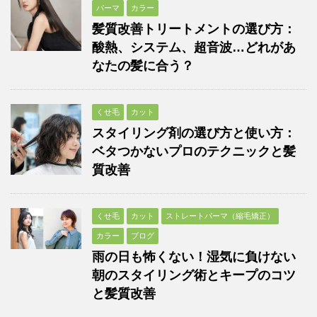
パーマ
カラー
髪質改善トリートメントの選び方：
酸熱、システム、超音波…どれがあ
なたの髪に合う？
くせ毛
カット
スタイリング剤の選び方と使い方：
ベタつかないプロのテクニックと髪
質改善
くせ毛
カット
ストレートパーマ（縮毛矯正）
カラー
ブログ
雨の日も怖くない！湿気に負けない
朝のスタイリング術とキープのコツ
と髪質改善