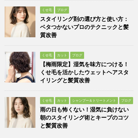
くせ毛
ブログ
スタイリング剤の選び方と使い方：
ベタつかないプロのテクニックと髪
質改善
くせ毛
カット
ブログ
【梅雨限定】湿気を味方につける！
くせ毛を活かしたウェットヘアスタ
イリングと髪質改善
くせ毛
カット
シャンプー＆トリートメント
ブログ
雨の日も怖くない！湿気に負けない
朝のスタイリング術とキープのコツ
と髪質改善