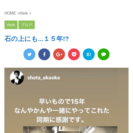
HOME
>
think
>
think
ブログ
石の上にも...１５年!?
B!