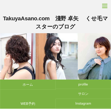
TakuyaAsano.com 淺野 卓矢 くせ毛マ
スターのブログ
profile
ホーム
サロン
Instagram
WEB予約