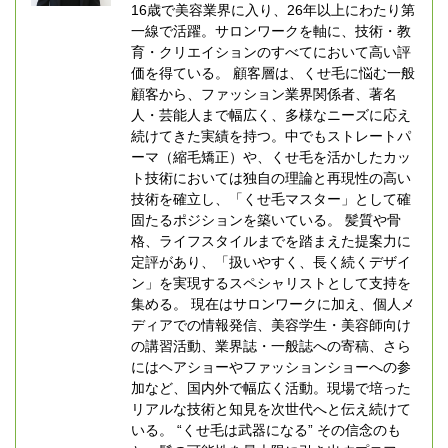
16歳で美容業界に入り、26年以上にわたり第
一線で活躍。サロンワークを軸に、技術・教
育・クリエイションのすべてにおいて高い評
価を得ている。 顧客層は、くせ毛に悩む一般
顧客から、ファッション業界関係者、著名
人・芸能人まで幅広く、多様なニーズに応え
続けてきた実績を持つ。中でもストレートパ
ーマ（縮毛矯正）や、くせ毛を活かしたカッ
ト技術においては独自の理論と再現性の高い
技術を確立し、「くせ毛マスター」として確
固たるポジションを築いている。 髪質や骨
格、ライフスタイルまでを踏まえた提案力に
定評があり、「扱いやすく、長く続くデザイ
ン」を実現するスペシャリストとして支持を
集める。 現在はサロンワークに加え、個人メ
ディアでの情報発信、美容学生・美容師向け
の講習活動、業界誌・一般誌への寄稿、さら
にはヘアショーやファッションショーへの参
加など、国内外で幅広く活動。現場で培った
リアルな技術と知見を次世代へと伝え続けて
いる。 “くせ毛は武器になる” その信念のも