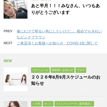
あと半月！！！みなさん、いつもあ
りがとうございます
PREV
春にむけて明るい色にしたいけど...。暗めでもきれい
なピンクブラウン
NEXT
ご来店頂くお客様へお知らせ COVID-19に関して
NEW
スケジュール
顧客様へお知らせ
ブログ
２０２６年8月9月スケジュールのお
知らせ
くせ毛
カット
ストレートパーマ（縮毛矯正）