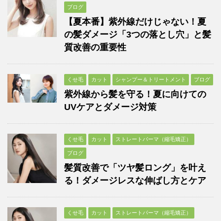
ブログ
【夏本番】紫外線だけじゃない！夏
の髪ダメージ「3つの落とし穴」と髪
質改善の重要性
くせ毛
カット
シャンプー＆トリートメント
ブログ
紫外線から髪を守る！夏に向けての
UVケアとダメージ対策
くせ毛
カット
ストレートパーマ（縮毛矯正）
ブログ
髪質改善で「ツヤ髪ロング」を叶え
る！ダメージレスな伸ばし方とケア
くせ毛
カット
ストレートパーマ（縮毛矯正）