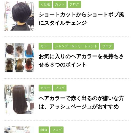
くせ毛
カット
ブログ
ショートカットからショートボブ風
にスタイルチェンジ
カラー
シャンプー＆トリートメント
ブログ
お気に入りのヘアカラーを長持ちさ
せる３つのポイント
カラー
ブログ
ヘアカラーで赤く出るのが嫌いな方
は、アッシュベージュがおすすめ
think
ブログ