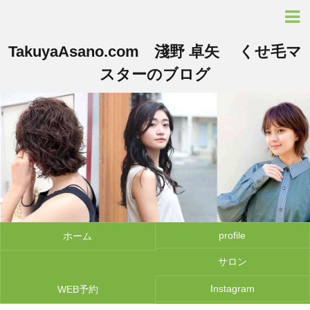
TakuyaAsano.com 淺野 卓矢 くせ毛マ
スターのブログ
profile
ホーム
サロン
Instagram
WEB予約