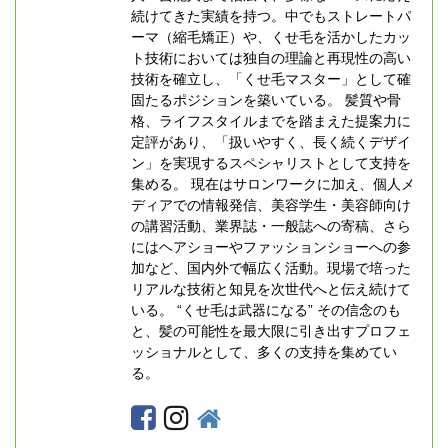
続けてきた実績を持つ。中でもストレートパ
ーマ（縮毛矯正）や、くせ毛を活かしたカッ
ト技術においては独自の理論と再現性の高い
技術を確立し、「くせ毛マスター」として確
固たるポジションを築いている。 髪質や骨
格、ライフスタイルまでを踏まえた提案力に
定評があり、「扱いやすく、長く続くデザイ
ン」を実現するスペシャリストとして支持を
集める。 現在はサロンワークに加え、個人メ
ディアでの情報発信、美容学生・美容師向け
の講習活動、業界誌・一般誌への寄稿、さら
にはヘアショーやファッションショーへの参
加など、国内外で幅広く活動。現場で培った
リアルな技術と知見を次世代へと伝え続けて
いる。 “くせ毛は武器になる” その信念のも
と、髪の可能性を最大限に引き出すプロフェ
ッショナルとして、多くの支持を集めてい
る。