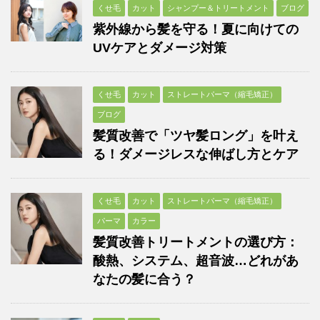
くせ毛
カット
シャンプー＆トリートメント
ブログ
紫外線から髪を守る！夏に向けての
UVケアとダメージ対策
くせ毛
カット
ストレートパーマ（縮毛矯正）
ブログ
髪質改善で「ツヤ髪ロング」を叶え
る！ダメージレスな伸ばし方とケア
くせ毛
カット
ストレートパーマ（縮毛矯正）
パーマ
カラー
髪質改善トリートメントの選び方：
酸熱、システム、超音波…どれがあ
なたの髪に合う？