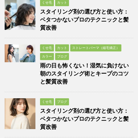
くせ毛
カット
スタイリング剤の選び方と使い方：
ベタつかないプロのテクニックと髪
質改善
くせ毛
カット
ストレートパーマ（縮毛矯正）
カラー
ブログ
雨の日も怖くない！湿気に負けない
朝のスタイリング術とキープのコツ
と髪質改善
くせ毛
ブログ
スタイリング剤の選び方と使い方：
ベタつかないプロのテクニックと髪
質改善