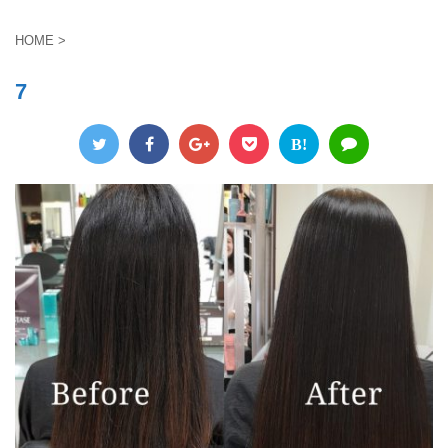
HOME
>
7
B!