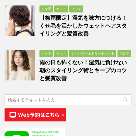
くせ毛
カット
ブログ
【梅雨限定】湿気を味方につける！
くせ毛を活かしたウェットヘアスタ
イリングと髪質改善
くせ毛
カット
シャンプー＆トリートメント
ブログ
雨の日も怖くない！湿気に負けない
朝のスタイリング術とキープのコツ
と髪質改善