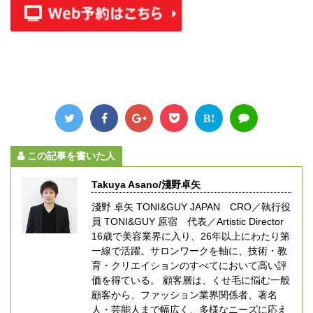
B!
この記事を書いた人
Takuya Asano/淺野卓矢
淺野 卓矢 TONI&GUY JAPAN CRO／執行役
員 TONI&GUY 原宿 代表／Artistic Director
16歳で美容業界に入り、26年以上にわたり第
一線で活躍。サロンワークを軸に、技術・教
育・クリエイションのすべてにおいて高い評
価を得ている。 顧客層は、くせ毛に悩む一般
顧客から、ファッション業界関係者、著名
人・芸能人まで幅広く、多様なニーズに応え