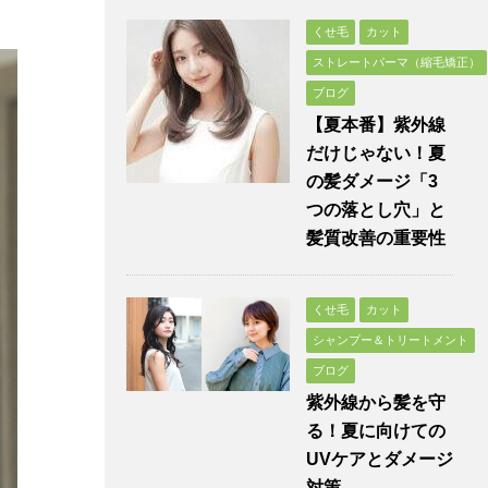
くせ毛
カット
ストレートパーマ（縮毛矯正）
ブログ
【夏本番】紫外線
だけじゃない！夏
の髪ダメージ「3
つの落とし穴」と
髪質改善の重要性
くせ毛
カット
シャンプー＆トリートメント
ブログ
紫外線から髪を守
る！夏に向けての
UVケアとダメージ
対策