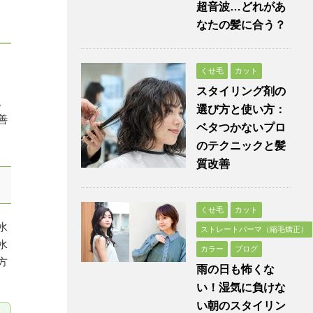
超音波…どれがあ
なたの髪に合う？
くせ毛
カット
スタイリング剤の
。
選び方と使い方：
善
ベタつかないプロ
のテクニックと髪
質改善
くせ毛
カット
水
ストレートパーマ（縮毛矯正）
水
カラー
ブログ
方
雨の日も怖くな
い！湿気に負けな
い朝のスタイリン