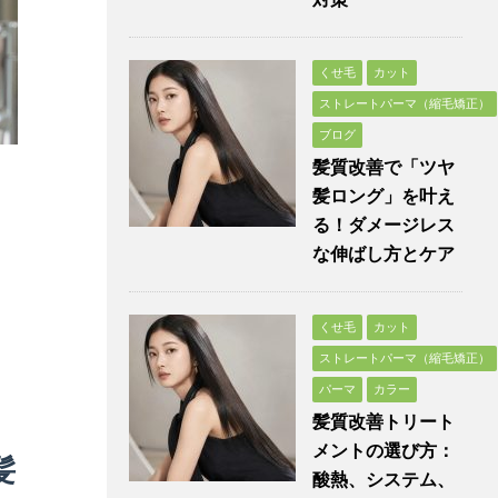
くせ毛
カット
ストレートパーマ（縮毛矯正）
ブログ
髪質改善で「ツヤ
髪ロング」を叶え
る！ダメージレス
な伸ばし方とケア
くせ毛
カット
ストレートパーマ（縮毛矯正）
パーマ
カラー
髪質改善トリート
メントの選び方：
髪
酸熱、システム、