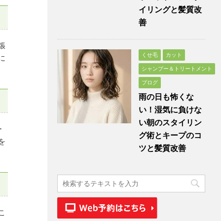
イリングと髪質改
善
張
くせ毛
カット
に
シャンプー＆トリートメント
ブログ
雨の日も怖くな
い！湿気に負けな
い朝のスタイリン
ー
グ術とキープのコ
を
ツと髪質改善
こ