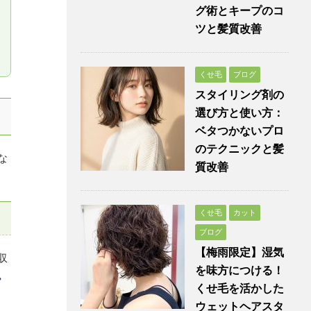
グ術とキープのコ
ツと髪質改善
くせ毛
ブログ
スタイリング剤の
選び方と使い方：
ベタつかないプロ
のテクニックと髪
な
質改善
くせ毛
カット
ブログ
【梅雨限定】湿気
収
を味方につける！
。
くせ毛を活かした
ウェットヘアスタ