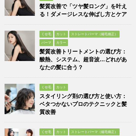
髪質改善で「ツヤ髪ロング」を叶え
る！ダメージレスな伸ばし方とケア
くせ毛
カット
ストレートパーマ（縮毛矯正）
パーマ
カラー
髪質改善トリートメントの選び方：
酸熱、システム、超音波…どれがあ
なたの髪に合う？
くせ毛
カット
スタイリング剤の選び方と使い方：
ベタつかないプロのテクニックと髪
質改善
くせ毛
カット
ストレートパーマ（縮毛矯正）