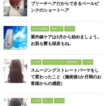
ブリーチヘアだからできるペールピ
ンクのショートヘア
おすすめ商品
頭皮ケア
ブログ
紫外線ケアは3月から始めましょう。
お肌も髪も頭皮もね。
くせ毛
ストレートパーマ（縮毛矯正）
ブログ
スムージングストレートパーマをし
て変わったこと（施術後1か月弱のお
客様からの感想）
くせ毛
カット
メンズ