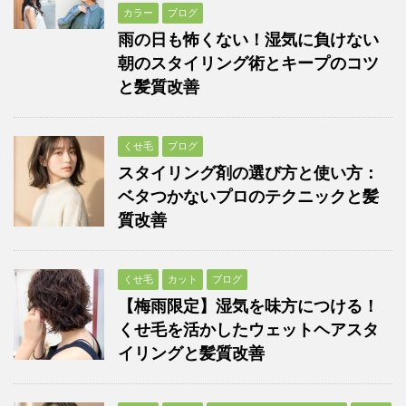
カラー
ブログ
雨の日も怖くない！湿気に負けない
朝のスタイリング術とキープのコツ
と髪質改善
くせ毛
ブログ
スタイリング剤の選び方と使い方：
ベタつかないプロのテクニックと髪
質改善
くせ毛
カット
ブログ
【梅雨限定】湿気を味方につける！
くせ毛を活かしたウェットヘアスタ
イリングと髪質改善