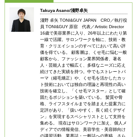
Takuya Asano/淺野卓矢
淺野 卓矢 TONI&GUY JAPAN CRO／執行役
員 TONI&GUY 原宿 代表／Artistic Director
16歳で美容業界に入り、26年以上にわたり第
一線で活躍。サロンワークを軸に、技術・教
育・クリエイションのすべてにおいて高い評
価を得ている。 顧客層は、くせ毛に悩む一般
顧客から、ファッション業界関係者、著名
人・芸能人まで幅広く、多様なニーズに応え
続けてきた実績を持つ。中でもストレートパ
ーマ（縮毛矯正）や、くせ毛を活かしたカッ
ト技術においては独自の理論と再現性の高い
技術を確立し、「くせ毛マスター」として確
固たるポジションを築いている。 髪質や骨
格、ライフスタイルまでを踏まえた提案力に
定評があり、「扱いやすく、長く続くデザイ
ン」を実現するスペシャリストとして支持を
集める。 現在はサロンワークに加え、個人メ
ディアでの情報発信、美容学生・美容師向け
の講習活動、業界誌・一般誌への寄稿、さら