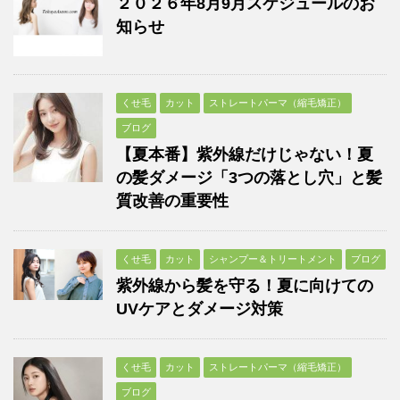
２０２６年8月9月スケジュールのお
知らせ
くせ毛
カット
ストレートパーマ（縮毛矯正）
ブログ
【夏本番】紫外線だけじゃない！夏
の髪ダメージ「3つの落とし穴」と髪
質改善の重要性
くせ毛
カット
シャンプー＆トリートメント
ブログ
紫外線から髪を守る！夏に向けての
UVケアとダメージ対策
くせ毛
カット
ストレートパーマ（縮毛矯正）
ブログ