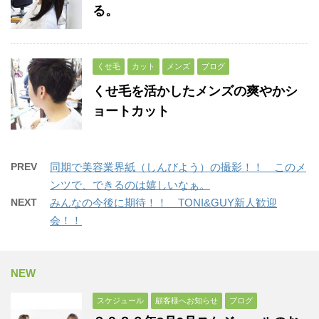
る。
くせ毛
カット
メンズ
ブログ
くせ毛を活かしたメンズの爽やかシ
ョートカット
PREV
同期で美容業界紙（しんびよう）の撮影！！ このメ
ンツで、できるのは嬉しいなぁ。
NEXT
みんなの今後に期待！！ TONI&GUY新人歓迎
会！！
NEW
スケジュール
顧客様へお知らせ
ブログ