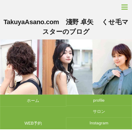
TakuyaAsano.com 淺野 卓矢 くせ毛マ
スターのブログ
profile
ホーム
サロン
Instagram
WEB予約