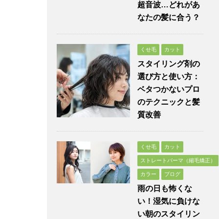
超音波…どれがあ
なたの髪に合う？
くせ毛
カット
スタイリング剤の
選び方と使い方：
ベタつかないプロ
のテクニックと髪
質改善
くせ毛
カット
ストレートパーマ（縮毛矯正）
カラー
ブログ
雨の日も怖くな
い！湿気に負けな
い朝のスタイリン