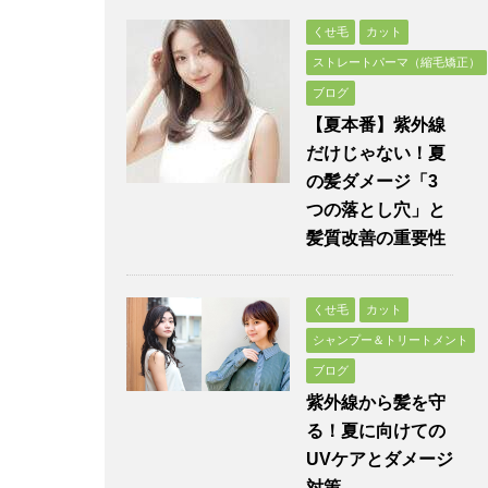
くせ毛
カット
ストレートパーマ（縮毛矯正）
ブログ
【夏本番】紫外線
だけじゃない！夏
の髪ダメージ「3
つの落とし穴」と
髪質改善の重要性
くせ毛
カット
シャンプー＆トリートメント
ブログ
紫外線から髪を守
る！夏に向けての
UVケアとダメージ
対策