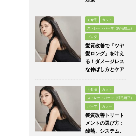
くせ毛
カット
ストレートパーマ（縮毛矯正）
ブログ
髪質改善で「ツヤ
髪ロング」を叶え
る！ダメージレス
な伸ばし方とケア
くせ毛
カット
ストレートパーマ（縮毛矯正）
パーマ
カラー
髪質改善トリート
メントの選び方：
酸熱、システム、