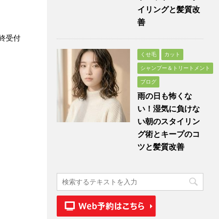
イリングと髪質改
善
終受付
くせ毛
カット
シャンプー＆トリートメント
ブログ
雨の日も怖くな
い！湿気に負けな
い朝のスタイリン
グ術とキープのコ
ツと髪質改善