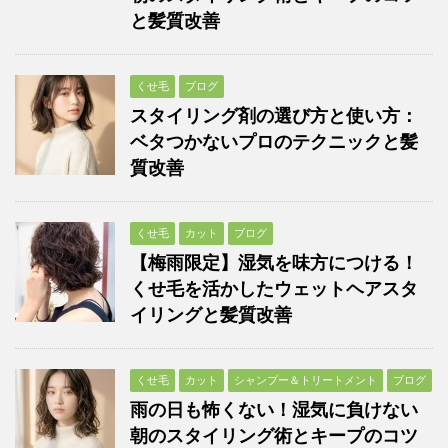
と髪質改善
くせ毛
ブログ
スタイリング剤の選び方と使い方：
ベタつかないプロのテクニックと髪
質改善
くせ毛
カット
ブログ
【梅雨限定】湿気を味方につける！
くせ毛を活かしたウェットヘアスタ
イリングと髪質改善
くせ毛
カット
シャンプー＆トリートメント
ブログ
雨の日も怖くない！湿気に負けない
朝のスタイリング術とキープのコツ