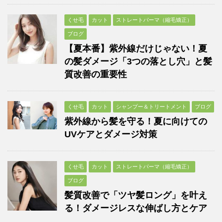
くせ毛
カット
ストレートパーマ（縮毛矯正）
ブログ
【夏本番】紫外線だけじゃない！夏
の髪ダメージ「3つの落とし穴」と髪
質改善の重要性
くせ毛
カット
シャンプー＆トリートメント
ブログ
紫外線から髪を守る！夏に向けての
UVケアとダメージ対策
くせ毛
カット
ストレートパーマ（縮毛矯正）
ブログ
髪質改善で「ツヤ髪ロング」を叶え
る！ダメージレスな伸ばし方とケア