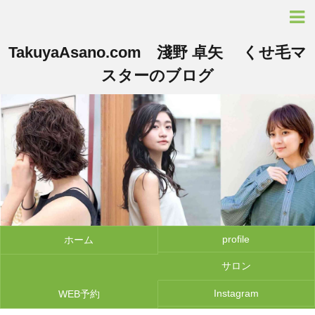
TakuyaAsano.com 淺野 卓矢 くせ毛マ
スターのブログ
profile
ホーム
サロン
Instagram
WEB予約