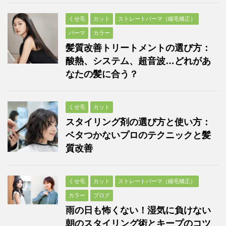
くせ毛
カット
ストレートパーマ（縮毛矯正）
パーマ
カラー
髪質改善トリートメントの選び方：
酸熱、システム、超音波…どれがあ
なたの髪に合う？
くせ毛
カット
スタイリング剤の選び方と使い方：
ベタつかないプロのテクニックと髪
質改善
くせ毛
カット
ストレートパーマ（縮毛矯正）
カラー
ブログ
雨の日も怖くない！湿気に負けない
朝のスタイリング術とキープのコツ