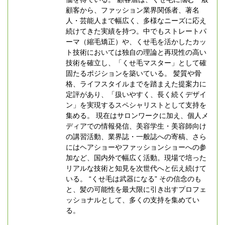
顧客から、ファッション業界関係者、著名
人・芸能人まで幅広く、多様なニーズに応え
続けてきた実績を持つ。中でもストレートパ
ーマ（縮毛矯正）や、くせ毛を活かしたカッ
ト技術においては独自の理論と再現性の高い
技術を確立し、「くせ毛マスター」として確
固たるポジションを築いている。 髪質や骨
格、ライフスタイルまでを踏まえた提案力に
定評があり、「扱いやすく、長く続くデザイ
ン」を実現するスペシャリストとして支持を
集める。 現在はサロンワークに加え、個人メ
ディアでの情報発信、美容学生・美容師向け
の講習活動、業界誌・一般誌への寄稿、さら
にはヘアショーやファッションショーへの参
加など、国内外で幅広く活動。現場で培った
リアルな技術と知見を次世代へと伝え続けて
いる。 “くせ毛は武器になる” その信念のも
と、髪の可能性を最大限に引き出すプロフェ
ッショナルとして、多くの支持を集めてい
る。