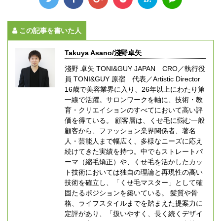
この記事を書いた人
Takuya Asano/淺野卓矢
淺野 卓矢 TONI&GUY JAPAN CRO／執行役
員 TONI&GUY 原宿 代表／Artistic Director
16歳で美容業界に入り、26年以上にわたり第
一線で活躍。サロンワークを軸に、技術・教
育・クリエイションのすべてにおいて高い評
価を得ている。 顧客層は、くせ毛に悩む一般
顧客から、ファッション業界関係者、著名
人・芸能人まで幅広く、多様なニーズに応え
続けてきた実績を持つ。中でもストレートパ
ーマ（縮毛矯正）や、くせ毛を活かしたカッ
ト技術においては独自の理論と再現性の高い
技術を確立し、「くせ毛マスター」として確
固たるポジションを築いている。 髪質や骨
格、ライフスタイルまでを踏まえた提案力に
定評があり、「扱いやすく、長く続くデザイ