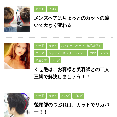
カット
ブログ
メンズヘアはちょっとのカットの違
いで大きく変わる
くせ毛
カット
ストレートパーマ（縮毛矯正）
パーマ
シャンプー＆トリートメント
think
メンズ
頭皮ケア
ブログ
くせ毛は、お客様と美容師との二人
三脚で解決しましょう！！
くせ毛
カット
メンズ
ブログ
後頭部のつぶれは、カットでリカバ
ー！！