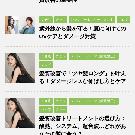
質改善の重要性
くせ毛
カット
シャンプー＆トリートメント
ブログ
紫外線から髪を守る！夏に向けての
UVケアとダメージ対策
くせ毛
カット
ストレートパーマ（縮毛矯正）
ブログ
髪質改善で「ツヤ髪ロング」を叶え
る！ダメージレスな伸ばし方とケア
くせ毛
カット
ストレートパーマ（縮毛矯正）
パーマ
カラー
髪質改善トリートメントの選び方：
酸熱、システム、超音波…どれがあ
なたの髪に合う？