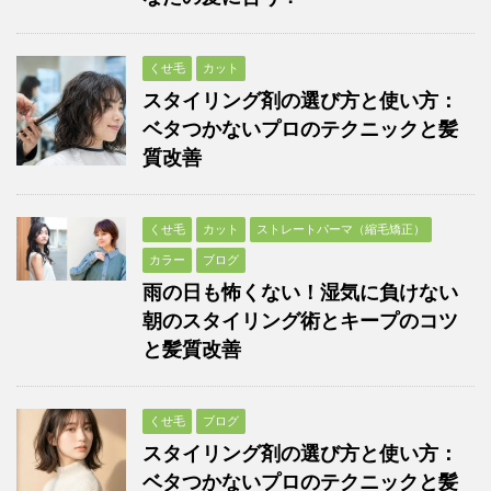
くせ毛
カット
スタイリング剤の選び方と使い方：
ベタつかないプロのテクニックと髪
質改善
くせ毛
カット
ストレートパーマ（縮毛矯正）
カラー
ブログ
雨の日も怖くない！湿気に負けない
朝のスタイリング術とキープのコツ
と髪質改善
くせ毛
ブログ
スタイリング剤の選び方と使い方：
ベタつかないプロのテクニックと髪