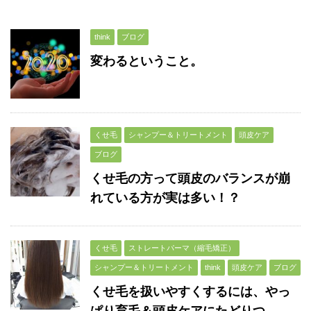
think
ブログ
変わるということ。
くせ毛
シャンプー＆トリートメント
頭皮ケア
ブログ
くせ毛の方って頭皮のバランスが崩
れている方が実は多い！？
くせ毛
ストレートパーマ（縮毛矯正）
シャンプー＆トリートメント
think
頭皮ケア
ブログ
くせ毛を扱いやすくするには、やっ