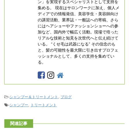
ン」を実現するスペシャリストとして支持を
集める。 現在はサロンワークに加え、個人メ
ディアでの情報発信、美容学生・美容師向け
の講習活動、業界誌・一般誌への寄稿、さら
にはヘアショーやファッションショーへの参
加など、国内外で幅広く活動。現場で培った
リアルな技術と知見を次世代へと伝え続けて
いる。 “くせ毛は武器になる” その信念のも
と、髪の可能性を最大限に引き出すプロフェ
ッショナルとして、多くの支持を集めてい
る。
-
シャンプー＆トリートメント
,
ブログ
-
シャンプー
,
トリートメント
関連記事