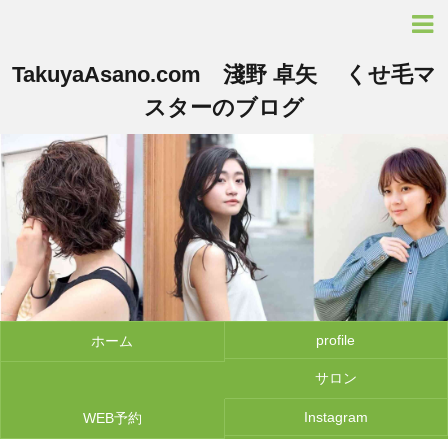
TakuyaAsano.com 淺野 卓矢 くせ毛マ
スターのブログ
profile
ホーム
サロン
Instagram
WEB予約