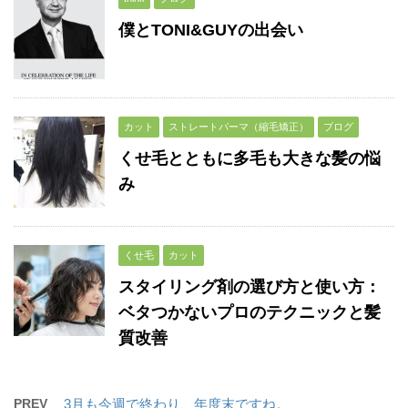
僕とTONI&GUYの出会い
カット
ストレートパーマ（縮毛矯正）
ブログ
くせ毛とともに多毛も大きな髪の悩
み
くせ毛
カット
スタイリング剤の選び方と使い方：
ベタつかないプロのテクニックと髪
質改善
PREV
3月も今週で終わり、年度末ですね。