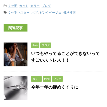
-
くせ毛
,
カット
,
カラー
,
ブログ
-
くせ毛マスター
,
ボブ
,
ピンクベージュ
,
骨格補正
関連記事
think
ブログ
いつもやってることができないって
すごいストレス！！
カット
think
ブログ
今年一年の締めくくりに