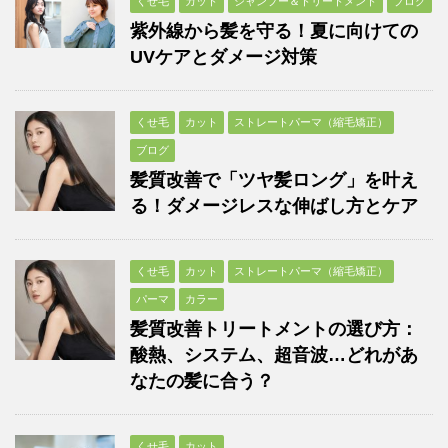
くせ毛
カット
シャンプー＆トリートメント
ブログ
紫外線から髪を守る！夏に向けての
UVケアとダメージ対策
くせ毛
カット
ストレートパーマ（縮毛矯正）
ブログ
髪質改善で「ツヤ髪ロング」を叶え
る！ダメージレスな伸ばし方とケア
くせ毛
カット
ストレートパーマ（縮毛矯正）
パーマ
カラー
髪質改善トリートメントの選び方：
酸熱、システム、超音波…どれがあ
なたの髪に合う？
くせ毛
カット