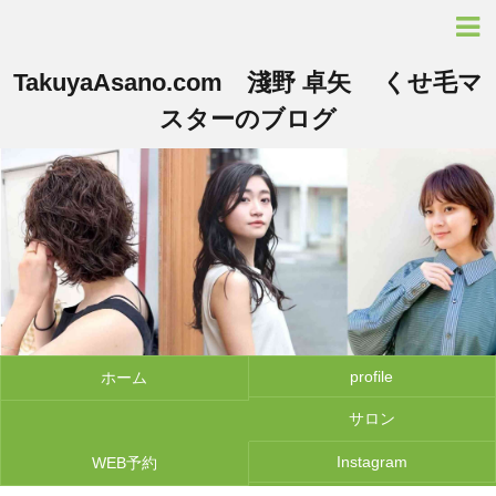
TakuyaAsano.com 淺野 卓矢 くせ毛マ
スターのブログ
profile
ホーム
サロン
Instagram
WEB予約