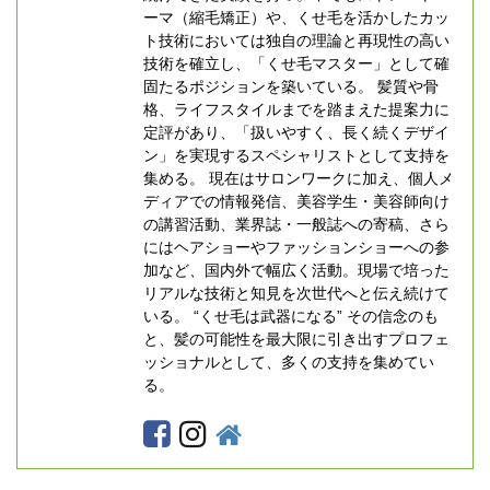
ーマ（縮毛矯正）や、くせ毛を活かしたカッ
ト技術においては独自の理論と再現性の高い
技術を確立し、「くせ毛マスター」として確
固たるポジションを築いている。 髪質や骨
格、ライフスタイルまでを踏まえた提案力に
定評があり、「扱いやすく、長く続くデザイ
ン」を実現するスペシャリストとして支持を
集める。 現在はサロンワークに加え、個人メ
ディアでの情報発信、美容学生・美容師向け
の講習活動、業界誌・一般誌への寄稿、さら
にはヘアショーやファッションショーへの参
加など、国内外で幅広く活動。現場で培った
リアルな技術と知見を次世代へと伝え続けて
いる。 “くせ毛は武器になる” その信念のも
と、髪の可能性を最大限に引き出すプロフェ
ッショナルとして、多くの支持を集めてい
る。