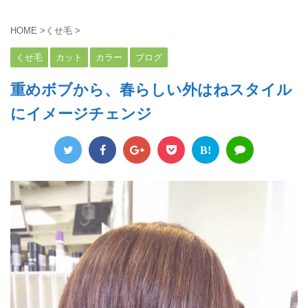
HOME
>
くせ毛
>
くせ毛
カット
カラー
ブログ
重めボブから、春らしい外はねスタイル
にイメージチェンジ
B!