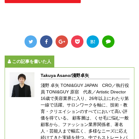
B!
この記事を書いた人
Takuya Asano/淺野卓矢
淺野 卓矢 TONI&GUY JAPAN CRO／執行役
員 TONI&GUY 原宿 代表／Artistic Director
16歳で美容業界に入り、26年以上にわたり第
一線で活躍。サロンワークを軸に、技術・教
育・クリエイションのすべてにおいて高い評
価を得ている。 顧客層は、くせ毛に悩む一般
顧客から、ファッション業界関係者、著名
人・芸能人まで幅広く、多様なニーズに応え
続けてきた実績を持つ。中でもストレートパ