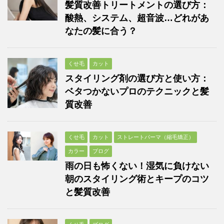
髪質改善トリートメントの選び方：
酸熱、システム、超音波…どれがあ
なたの髪に合う？
くせ毛
カット
スタイリング剤の選び方と使い方：
ベタつかないプロのテクニックと髪
質改善
くせ毛
カット
ストレートパーマ（縮毛矯正）
カラー
ブログ
雨の日も怖くない！湿気に負けない
朝のスタイリング術とキープのコツ
と髪質改善