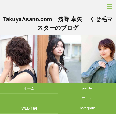
TakuyaAsano.com 淺野 卓矢 くせ毛マ
スターのブログ
profile
ホーム
サロン
Instagram
WEB予約