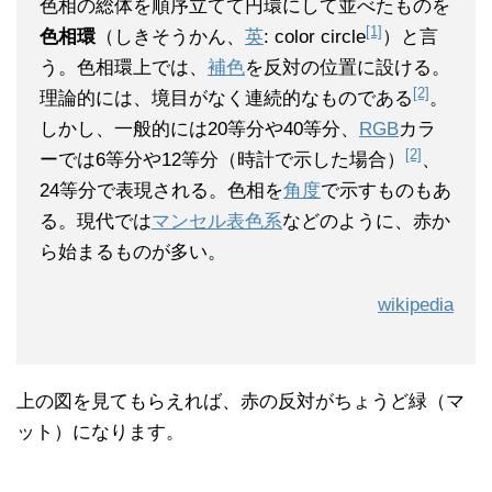
色相の総体を順序立てて円環にして並べたものを
[1]
色相環
（しきそうかん、
英
:
color circle
）と言
う。色相環上では、
補色
を反対の位置に設ける。
[2]
理論的には、境目がなく連続的なものである
。
しかし、一般的には20等分や40等分、
RGB
カラ
[2]
ーでは6等分や12等分（時計で示した場合）
、
24等分で表現される。色相を
角度
で示すものもあ
る。現代では
マンセル表色系
などのように、赤か
ら始まるものが多い。
wikipedia
上の図を見てもらえれば、赤の反対がちょうど緑（マ
ット）になります。