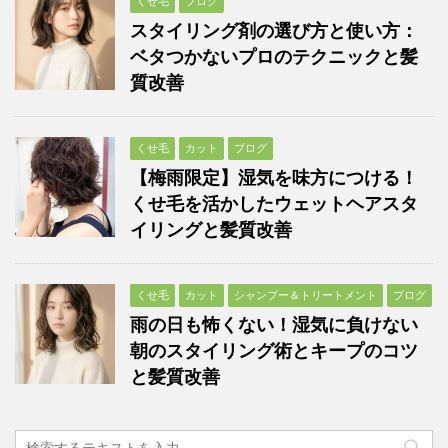
くせ毛
ブログ
スタイリング剤の選び方と使い方：
ベタつかないプロのテクニックと髪
質改善
くせ毛
カット
ブログ
【梅雨限定】湿気を味方につける！
くせ毛を活かしたウェットヘアスタ
イリングと髪質改善
くせ毛
カット
シャンプー＆トリートメント
ブログ
雨の日も怖くない！湿気に負けない
朝のスタイリング術とキープのコツ
と髪質改善