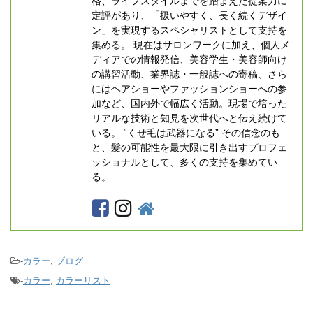
格、ライフスタイルまでを踏まえた提案力に
定評があり、「扱いやすく、長く続くデザイ
ン」を実現するスペシャリストとして支持を
集める。 現在はサロンワークに加え、個人メ
ディアでの情報発信、美容学生・美容師向け
の講習活動、業界誌・一般誌への寄稿、さら
にはヘアショーやファッションショーへの参
加など、国内外で幅広く活動。現場で培った
リアルな技術と知見を次世代へと伝え続けて
いる。 “くせ毛は武器になる” その信念のも
と、髪の可能性を最大限に引き出すプロフェ
ッショナルとして、多くの支持を集めてい
る。
-
カラー
,
ブログ
-
カラー
,
カラーリスト