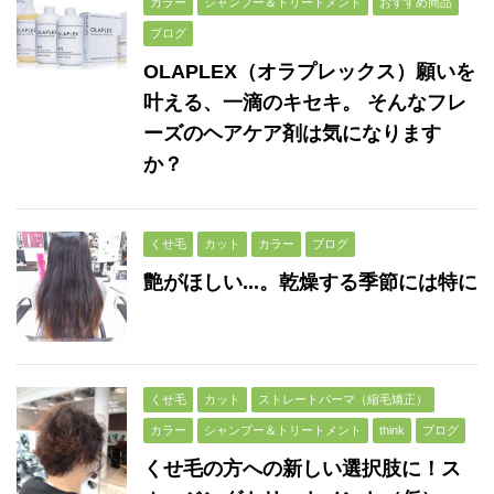
カラー
シャンプー＆トリートメント
おすすめ商品
ブログ
OLAPLEX（オラプレックス）願いを
叶える、一滴のキセキ。 そんなフレ
ーズのヘアケア剤は気になります
か？
くせ毛
カット
カラー
ブログ
艶がほしい...。乾燥する季節には特に
くせ毛
カット
ストレートパーマ（縮毛矯正）
カラー
シャンプー＆トリートメント
think
ブログ
くせ毛の方への新しい選択肢に！ス