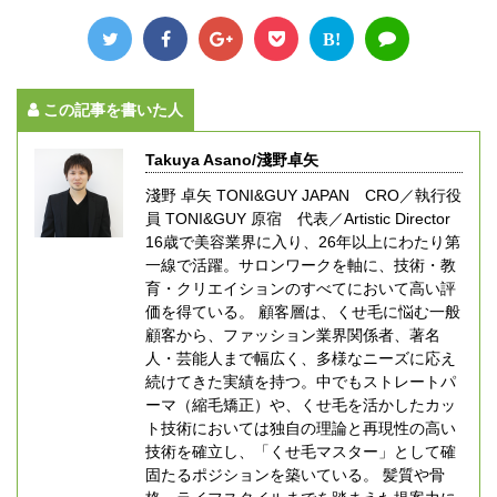
B!
この記事を書いた人
Takuya Asano/淺野卓矢
淺野 卓矢 TONI&GUY JAPAN CRO／執行役
員 TONI&GUY 原宿 代表／Artistic Director
16歳で美容業界に入り、26年以上にわたり第
一線で活躍。サロンワークを軸に、技術・教
育・クリエイションのすべてにおいて高い評
価を得ている。 顧客層は、くせ毛に悩む一般
顧客から、ファッション業界関係者、著名
人・芸能人まで幅広く、多様なニーズに応え
続けてきた実績を持つ。中でもストレートパ
ーマ（縮毛矯正）や、くせ毛を活かしたカッ
ト技術においては独自の理論と再現性の高い
技術を確立し、「くせ毛マスター」として確
固たるポジションを築いている。 髪質や骨