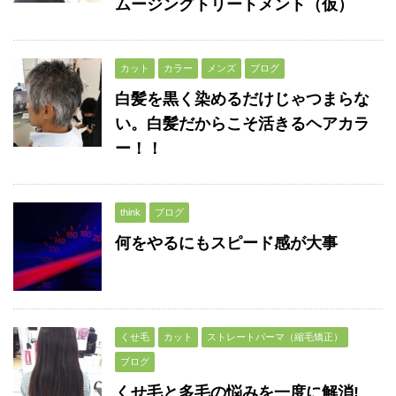
ムージングトリートメント（仮）
カット
カラー
メンズ
ブログ
白髪を黒く染めるだけじゃつまらな
い。白髪だからこそ活きるヘアカラ
ー！！
think
ブログ
何をやるにもスピード感が大事
くせ毛
カット
ストレートパーマ（縮毛矯正）
ブログ
くせ毛と多毛の悩みを一度に解消!