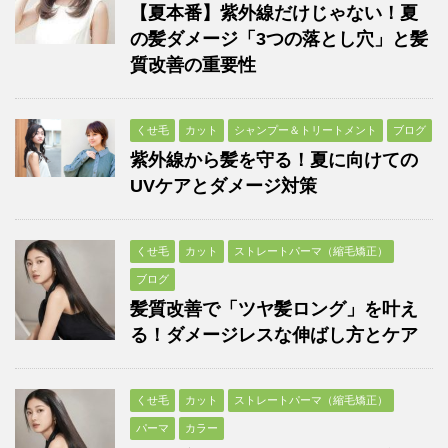
【夏本番】紫外線だけじゃない！夏
の髪ダメージ「3つの落とし穴」と髪
質改善の重要性
くせ毛
カット
シャンプー＆トリートメント
ブログ
紫外線から髪を守る！夏に向けての
UVケアとダメージ対策
くせ毛
カット
ストレートパーマ（縮毛矯正）
ブログ
髪質改善で「ツヤ髪ロング」を叶え
る！ダメージレスな伸ばし方とケア
くせ毛
カット
ストレートパーマ（縮毛矯正）
パーマ
カラー