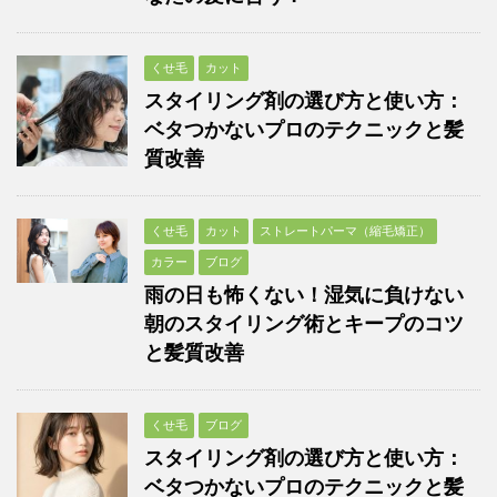
くせ毛
カット
スタイリング剤の選び方と使い方：
ベタつかないプロのテクニックと髪
質改善
くせ毛
カット
ストレートパーマ（縮毛矯正）
カラー
ブログ
雨の日も怖くない！湿気に負けない
朝のスタイリング術とキープのコツ
と髪質改善
くせ毛
ブログ
スタイリング剤の選び方と使い方：
ベタつかないプロのテクニックと髪