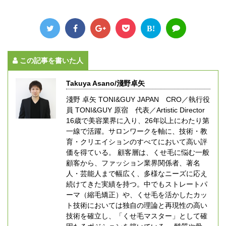
B!
この記事を書いた人
Takuya Asano/淺野卓矢
淺野 卓矢 TONI&GUY JAPAN CRO／執行役
員 TONI&GUY 原宿 代表／Artistic Director
16歳で美容業界に入り、26年以上にわたり第
一線で活躍。サロンワークを軸に、技術・教
育・クリエイションのすべてにおいて高い評
価を得ている。 顧客層は、くせ毛に悩む一般
顧客から、ファッション業界関係者、著名
人・芸能人まで幅広く、多様なニーズに応え
続けてきた実績を持つ。中でもストレートパ
ーマ（縮毛矯正）や、くせ毛を活かしたカッ
ト技術においては独自の理論と再現性の高い
技術を確立し、「くせ毛マスター」として確