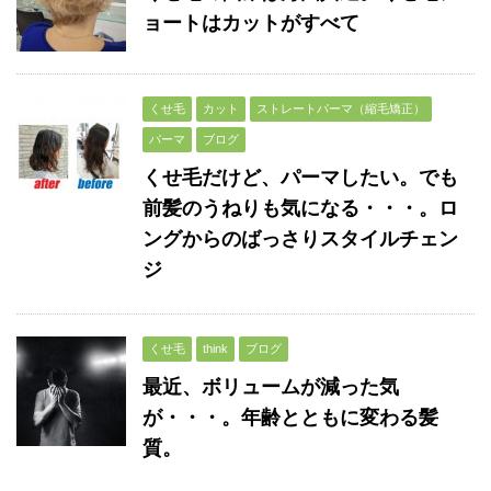
ョートはカットがすべて
くせ毛
カット
ストレートパーマ（縮毛矯正）
パーマ
ブログ
くせ毛だけど、パーマしたい。でも
前髪のうねりも気になる・・・。ロ
ングからのばっさりスタイルチェン
ジ
くせ毛
think
ブログ
最近、ボリュームが減った気
が・・・。年齢とともに変わる髪
質。