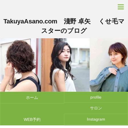
TakuyaAsano.com 淺野 卓矢 くせ毛マ
スターのブログ
profile
ホーム
サロン
Instagram
WEB予約