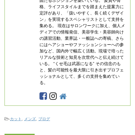
固たるポジションを築いている。 髪質や骨
格、ライフスタイルまでを踏まえた提案力に
定評があり、「扱いやすく、長く続くデザイ
ン」を実現するスペシャリストとして支持を
集める。 現在はサロンワークに加え、個人メ
ディアでの情報発信、美容学生・美容師向け
の講習活動、業界誌・一般誌への寄稿、さら
にはヘアショーやファッションショーへの参
加など、国内外で幅広く活動。現場で培った
リアルな技術と知見を次世代へと伝え続けて
いる。 “くせ毛は武器になる” その信念のも
と、髪の可能性を最大限に引き出すプロフェ
ッショナルとして、多くの支持を集めてい
る。
-
カット
,
メンズ
,
ブログ