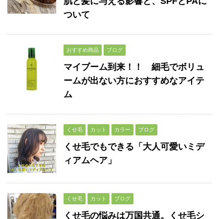
肌と髪に与える影響と、SPFとPAに
ついて
おすすめ商品
ブログ
マイブーム到来！！ 細毛でボリュ
ームが出ない方におすすめなアイテ
ム
くせ毛
カット
カラー
ブログ
くせ毛でもできる「大人可愛いミデ
ィアムヘア」
くせ毛
カット
ブログ
くせ毛の悩みは万国共通。くせ毛シ