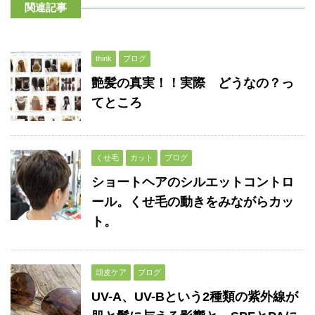
関連記事
think
ブログ
艶髪の真実！！実際 どうなの？っ
てところ
くせ毛
カット
ブログ
ショートヘアのシルエットコントロ
ール。くせ毛の動きをみながらカッ
ト。
頭皮ケア
ブログ
UV-A、UV-Bという2種類の紫外線が