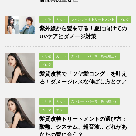
くせ毛
カット
シャンプー＆トリートメント
ブログ
紫外線から髪を守る！夏に向けての
UVケアとダメージ対策
くせ毛
カット
ストレートパーマ（縮毛矯正）
ブログ
髪質改善で「ツヤ髪ロング」を叶え
る！ダメージレスな伸ばし方とケア
くせ毛
カット
ストレートパーマ（縮毛矯正）
パーマ
カラー
髪質改善トリートメントの選び方：
酸熱、システム、超音波…どれがあ
なたの髪に合う？