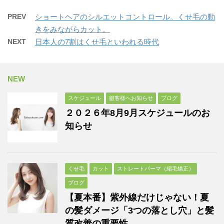
PREV
ショートヘアのシルエットコントロール。くせ毛の動
きをみながらカット。
NEXT
日本人の7割はくせ毛といわれる時代
NEW
スケジュール
顧客様へお知らせ
ブログ
２０２６年8月9月スケジュールのお
知らせ
くせ毛
カット
ストレートパーマ（縮毛矯正）
ブログ
【夏本番】紫外線だけじゃない！夏
の髪ダメージ「3つの落とし穴」と髪
質改善の重要性