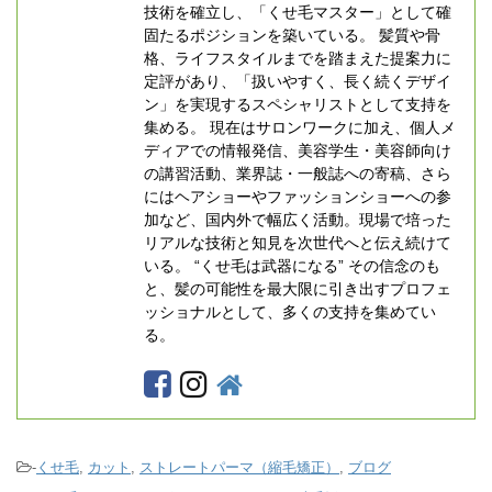
技術を確立し、「くせ毛マスター」として確
固たるポジションを築いている。 髪質や骨
格、ライフスタイルまでを踏まえた提案力に
定評があり、「扱いやすく、長く続くデザイ
ン」を実現するスペシャリストとして支持を
集める。 現在はサロンワークに加え、個人メ
ディアでの情報発信、美容学生・美容師向け
の講習活動、業界誌・一般誌への寄稿、さら
にはヘアショーやファッションショーへの参
加など、国内外で幅広く活動。現場で培った
リアルな技術と知見を次世代へと伝え続けて
いる。 “くせ毛は武器になる” その信念のも
と、髪の可能性を最大限に引き出すプロフェ
ッショナルとして、多くの支持を集めてい
る。
-
くせ毛
,
カット
,
ストレートパーマ（縮毛矯正）
,
ブログ