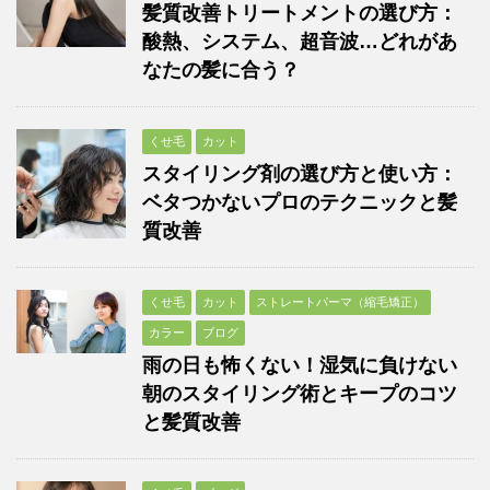
髪質改善トリートメントの選び方：
酸熱、システム、超音波…どれがあ
なたの髪に合う？
くせ毛
カット
スタイリング剤の選び方と使い方：
ベタつかないプロのテクニックと髪
質改善
くせ毛
カット
ストレートパーマ（縮毛矯正）
カラー
ブログ
雨の日も怖くない！湿気に負けない
朝のスタイリング術とキープのコツ
と髪質改善