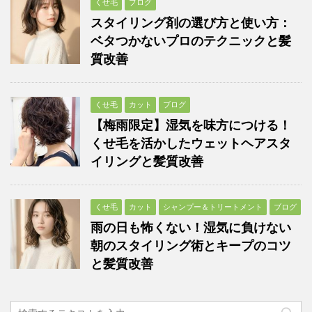
くせ毛
ブログ
スタイリング剤の選び方と使い方：
ベタつかないプロのテクニックと髪
質改善
くせ毛
カット
ブログ
【梅雨限定】湿気を味方につける！
くせ毛を活かしたウェットヘアスタ
イリングと髪質改善
くせ毛
カット
シャンプー＆トリートメント
ブログ
雨の日も怖くない！湿気に負けない
朝のスタイリング術とキープのコツ
と髪質改善