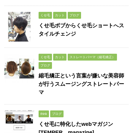
くせ毛
カット
ブログ
くせ毛ボブからくせ毛ショートへス
タイルチェンジ
くせ毛
カット
ストレートパーマ（縮毛矯正）
ブログ
縮毛矯正という言葉が嫌いな美容師
が行うスムージングストレートパー
マ
think
ブログ
くせ毛に特化したwebマガジン
[TEMPER magazine]