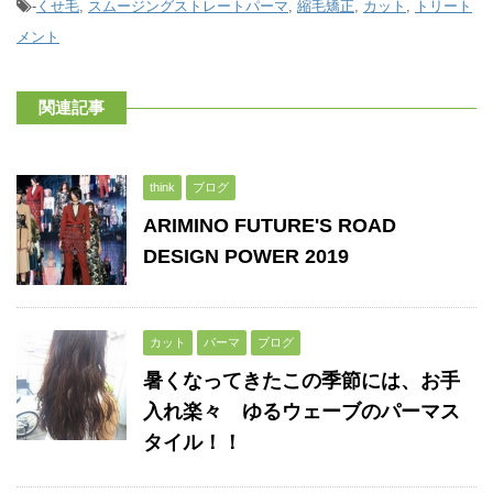
-
くせ毛
,
スムージングストレートパーマ
,
縮毛矯正
,
カット
,
トリート
メント
関連記事
think
ブログ
ARIMINO FUTURE'S ROAD
DESIGN POWER 2019
カット
パーマ
ブログ
暑くなってきたこの季節には、お手
入れ楽々 ゆるウェーブのパーマス
タイル！！