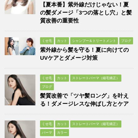
【夏本番】紫外線だけじゃない！夏
の髪ダメージ「3つの落とし穴」と髪
質改善の重要性
くせ毛
カット
シャンプー＆トリートメント
ブログ
紫外線から髪を守る！夏に向けての
UVケアとダメージ対策
くせ毛
カット
ストレートパーマ（縮毛矯正）
ブログ
髪質改善で「ツヤ髪ロング」を叶え
る！ダメージレスな伸ばし方とケア
くせ毛
カット
ストレートパーマ（縮毛矯正）
パーマ
カラー