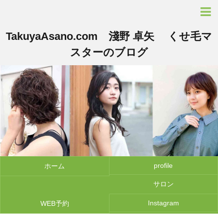
TakuyaAsano.com 淺野 卓矢 くせ毛マ
スターのブログ
profile
ホーム
サロン
Instagram
WEB予約