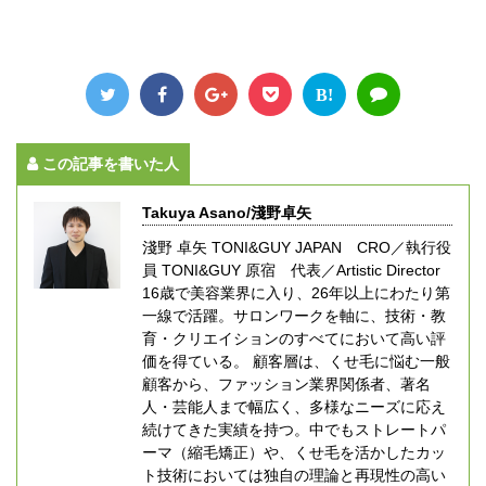
B!
この記事を書いた人
Takuya Asano/淺野卓矢
淺野 卓矢 TONI&GUY JAPAN CRO／執行役
員 TONI&GUY 原宿 代表／Artistic Director
16歳で美容業界に入り、26年以上にわたり第
一線で活躍。サロンワークを軸に、技術・教
育・クリエイションのすべてにおいて高い評
価を得ている。 顧客層は、くせ毛に悩む一般
顧客から、ファッション業界関係者、著名
人・芸能人まで幅広く、多様なニーズに応え
続けてきた実績を持つ。中でもストレートパ
ーマ（縮毛矯正）や、くせ毛を活かしたカッ
ト技術においては独自の理論と再現性の高い