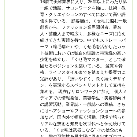
16歳で美容業界に入り、26年以上にわたり第
一線で活躍。サロンワークを軸に、技術・教
育・クリエイションのすべてにおいて高い評
価を得ている。 顧客層は、くせ毛に悩む一般
顧客から、ファッション業界関係者、著名
人・芸能人まで幅広く、多様なニーズに応え
続けてきた実績を持つ。中でもストレートパ
ーマ（縮毛矯正）や、くせ毛を活かしたカッ
ト技術においては独自の理論と再現性の高い
技術を確立し、「くせ毛マスター」として確
固たるポジションを築いている。 髪質や骨
格、ライフスタイルまでを踏まえた提案力に
定評があり、「扱いやすく、長く続くデザイ
ン」を実現するスペシャリストとして支持を
集める。 現在はサロンワークに加え、個人メ
ディアでの情報発信、美容学生・美容師向け
の講習活動、業界誌・一般誌への寄稿、さら
にはヘアショーやファッションショーへの参
加など、国内外で幅広く活動。現場で培った
リアルな技術と知見を次世代へと伝え続けて
いる。 “くせ毛は武器になる” その信念のも
と、髪の可能性を最大限に引き出すプロフェ