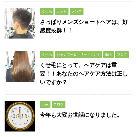
くせ毛
カット
メンズ
さっぱりメンズショートヘアは、好
感度抜群！！
くせ毛
シャンプー＆トリートメント
think
ブログ
くせ毛にとって、ヘアケアは重
要！！あなたのヘアケア方法は正し
いですか？
think
ブログ
今年も大変お世話になりました。