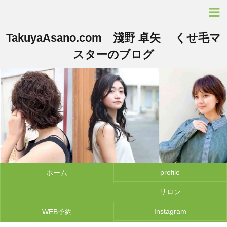
TakuyaAsano.com 淺野 卓矢 くせ毛マ
スターのブログ
profile
ホーム
サロン
Instagram
WEB予約