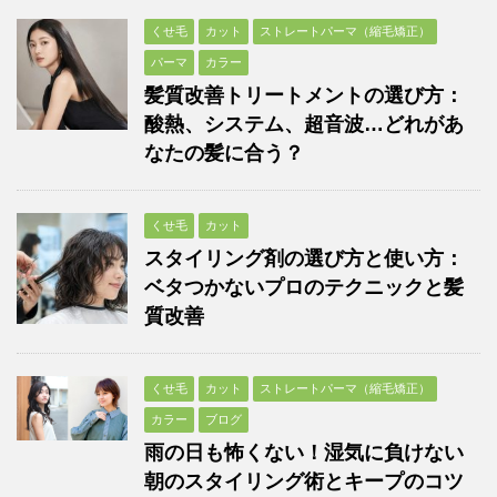
くせ毛
カット
ストレートパーマ（縮毛矯正）
パーマ
カラー
髪質改善トリートメントの選び方：
酸熱、システム、超音波…どれがあ
なたの髪に合う？
くせ毛
カット
スタイリング剤の選び方と使い方：
ベタつかないプロのテクニックと髪
質改善
くせ毛
カット
ストレートパーマ（縮毛矯正）
カラー
ブログ
雨の日も怖くない！湿気に負けない
朝のスタイリング術とキープのコツ