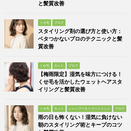
と髪質改善
くせ毛
ブログ
スタイリング剤の選び方と使い方：
ベタつかないプロのテクニックと髪
質改善
くせ毛
カット
ブログ
【梅雨限定】湿気を味方につける！
くせ毛を活かしたウェットヘアスタ
イリングと髪質改善
くせ毛
カット
シャンプー＆トリートメント
ブログ
雨の日も怖くない！湿気に負けない
朝のスタイリング術とキープのコツ