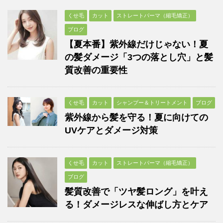
くせ毛
カット
ストレートパーマ（縮毛矯正）
ブログ
【夏本番】紫外線だけじゃない！夏
の髪ダメージ「3つの落とし穴」と髪
質改善の重要性
くせ毛
カット
シャンプー＆トリートメント
ブログ
紫外線から髪を守る！夏に向けての
UVケアとダメージ対策
くせ毛
カット
ストレートパーマ（縮毛矯正）
ブログ
髪質改善で「ツヤ髪ロング」を叶え
る！ダメージレスな伸ばし方とケア