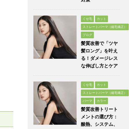
くせ毛
カット
ストレートパーマ（縮毛矯正）
ブログ
髪質改善で「ツヤ
髪ロング」を叶え
る！ダメージレス
な伸ばし方とケア
くせ毛
カット
ストレートパーマ（縮毛矯正）
パーマ
カラー
髪質改善トリート
メントの選び方：
酸熱、システム、