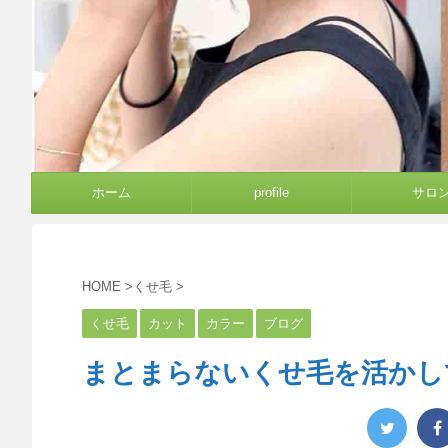
ホーム
profile
サロ
HOME
>
くせ毛
>
くせ毛
カット
カラー
ブログ
まとまらないくせ毛を活かし