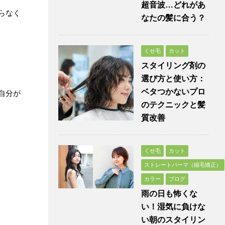
超音波…どれがあ
らなく
なたの髪に合う？
くせ毛
カット
スタイリング剤の
選び方と使い方：
ベタつかないプロ
自分が
のテクニックと髪
質改善
くせ毛
カット
ストレートパーマ（縮毛矯正）
カラー
ブログ
雨の日も怖くな
い！湿気に負けな
い朝のスタイリン