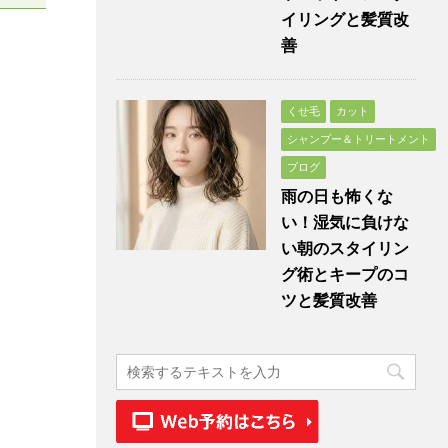
イリングと髪質改
善
くせ毛
カット
シャンプー＆トリートメント
ブログ
雨の日も怖くな
い！湿気に負けな
い朝のスタイリン
グ術とキープのコ
ツと髪質改善