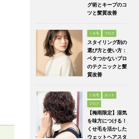
グ術とキープのコ
ツと髪質改善
くせ毛
ブログ
スタイリング剤の
選び方と使い方：
ベタつかないプロ
のテクニックと髪
質改善
くせ毛
カット
ブログ
【梅雨限定】湿気
を味方につける！
くせ毛を活かした
ウェットヘアスタ