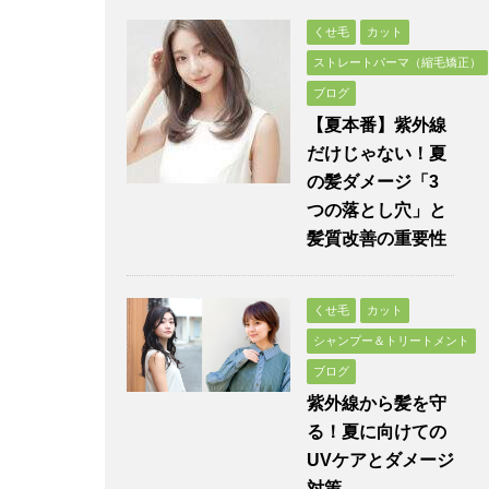
くせ毛
カット
ストレートパーマ（縮毛矯正）
ブログ
【夏本番】紫外線
だけじゃない！夏
の髪ダメージ「3
つの落とし穴」と
髪質改善の重要性
くせ毛
カット
シャンプー＆トリートメント
ブログ
紫外線から髪を守
る！夏に向けての
UVケアとダメージ
対策