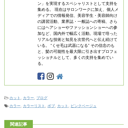
ン」を実現するスペシャリストとして支持を
集める。 現在はサロンワークに加え、個人メ
ディアでの情報発信、美容学生・美容師向け
の講習活動、業界誌・一般誌への寄稿、さら
にはヘアショーやファッションショーへの参
加など、国内外で幅広く活動。現場で培った
リアルな技術と知見を次世代へと伝え続けて
いる。 “くせ毛は武器になる” その信念のも
と、髪の可能性を最大限に引き出すプロフェ
ッショナルとして、多くの支持を集めてい
る。
-
カット
,
カラー
,
ブログ
-
カラー
,
カラーリスト
,
ボブ
,
カット
,
ピンクベージュ
関連記事