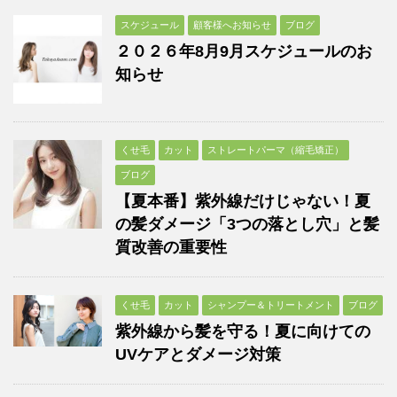
スケジュール
顧客様へお知らせ
ブログ
２０２６年8月9月スケジュールのお
知らせ
くせ毛
カット
ストレートパーマ（縮毛矯正）
ブログ
【夏本番】紫外線だけじゃない！夏
の髪ダメージ「3つの落とし穴」と髪
質改善の重要性
くせ毛
カット
シャンプー＆トリートメント
ブログ
紫外線から髪を守る！夏に向けての
UVケアとダメージ対策