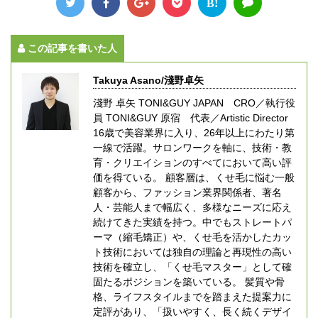
B!
この記事を書いた人
Takuya Asano/淺野卓矢
淺野 卓矢 TONI&GUY JAPAN CRO／執行役
員 TONI&GUY 原宿 代表／Artistic Director
16歳で美容業界に入り、26年以上にわたり第
一線で活躍。サロンワークを軸に、技術・教
育・クリエイションのすべてにおいて高い評
価を得ている。 顧客層は、くせ毛に悩む一般
顧客から、ファッション業界関係者、著名
人・芸能人まで幅広く、多様なニーズに応え
続けてきた実績を持つ。中でもストレートパ
ーマ（縮毛矯正）や、くせ毛を活かしたカッ
ト技術においては独自の理論と再現性の高い
技術を確立し、「くせ毛マスター」として確
固たるポジションを築いている。 髪質や骨
格、ライフスタイルまでを踏まえた提案力に
定評があり、「扱いやすく、長く続くデザイ