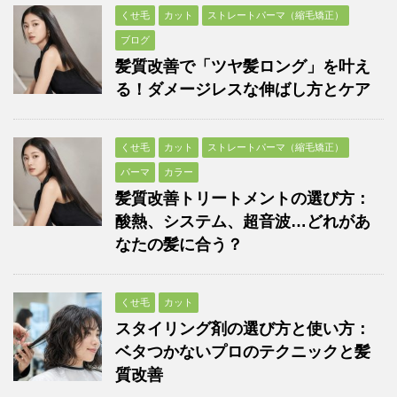
くせ毛
カット
ストレートパーマ（縮毛矯正）
ブログ
髪質改善で「ツヤ髪ロング」を叶え
る！ダメージレスな伸ばし方とケア
くせ毛
カット
ストレートパーマ（縮毛矯正）
パーマ
カラー
髪質改善トリートメントの選び方：
酸熱、システム、超音波…どれがあ
なたの髪に合う？
くせ毛
カット
スタイリング剤の選び方と使い方：
ベタつかないプロのテクニックと髪
質改善