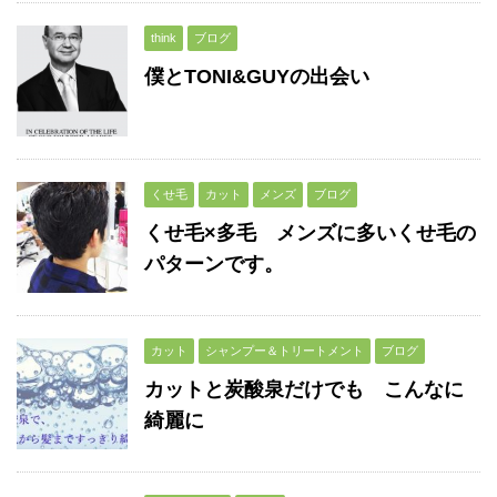
think
ブログ
僕とTONI&GUYの出会い
くせ毛
カット
メンズ
ブログ
くせ毛×多毛 メンズに多いくせ毛の
パターンです。
カット
シャンプー＆トリートメント
ブログ
カットと炭酸泉だけでも こんなに
綺麗に