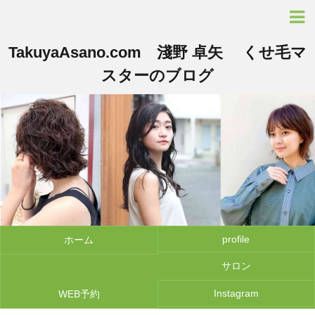
TakuyaAsano.com 淺野 卓矢 くせ毛マ
スターのブログ
profile
ホーム
サロン
Instagram
WEB予約