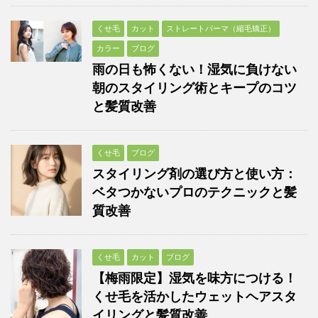
くせ毛
カット
ストレートパーマ（縮毛矯正）
カラー
ブログ
雨の日も怖くない！湿気に負けない
朝のスタイリング術とキープのコツ
と髪質改善
くせ毛
ブログ
スタイリング剤の選び方と使い方：
ベタつかないプロのテクニックと髪
質改善
くせ毛
カット
ブログ
【梅雨限定】湿気を味方につける！
くせ毛を活かしたウェットヘアスタ
イリングと髪質改善